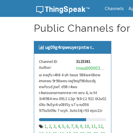
Channels
A
Skip to content
Public Channels for
ug09g4rqweuyerpntw r...
Channel ID:
3125381
Author:
mwa0000039304101
ui ewjfu i4h8 4 uh twue 988we08ew
imiewu 9r98weu iwj9oijf98dusdij
ewfosd jiwf. d98 r4wu
r4wiouewrnwnrew rm wru 4, iu ht
3i4t984 ieu 0912 12ijr 9i3r12 921 0i2u02
i0tu 9u5yi4 u08t5y u7 u-iu056
975u5i09u 7 ioyh. 3uto34j r93 epo21r
832 r3ur 9813 eoi21093 290
1
2
3
4
5
6
7
8
9
10
11
12
,
,
,
,
,
,
,
,
,
,
,
,