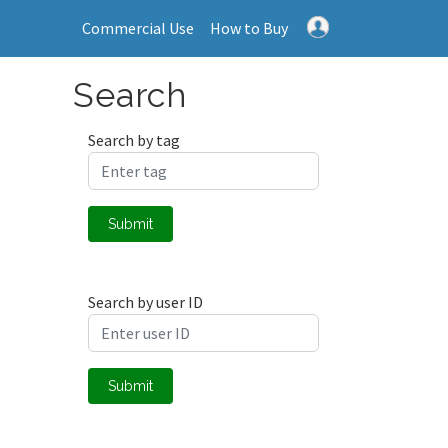
Commercial Use
How to Buy
Search
Search by tag
Submit
Search by user ID
Submit