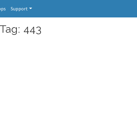
pps
Support
 Tag: 443