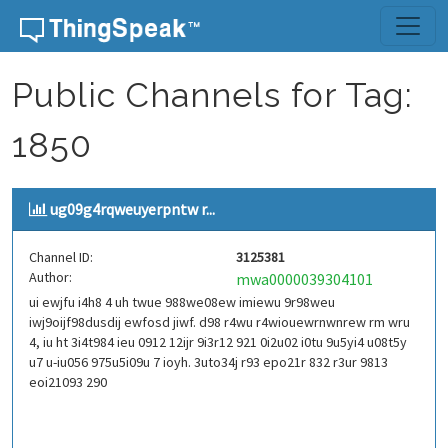
Skip to content
Public Channels for Tag:
1850
ug09g4rqweuyerpntw r...
Channel ID:
3125381
Author:
mwa0000039304101
ui ewjfu i4h8 4 uh twue 988we08ew imiewu 9r98weu
iwj9oijf98dusdij ewfosd jiwf. d98 r4wu r4wiouewrnwnrew rm wru
4, iu ht 3i4t984 ieu 0912 12ijr 9i3r12 921 0i2u02 i0tu 9u5yi4 u08t5y
u7 u-iu056 975u5i09u 7 ioyh. 3uto34j r93 epo21r 832 r3ur 9813
eoi21093 290