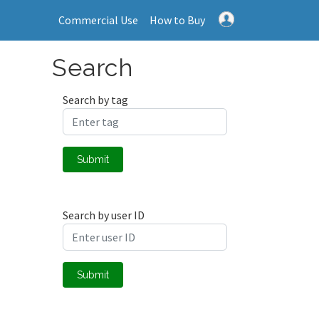
Commercial Use
How to Buy
Search
Search by tag
Submit
Search by user ID
Submit