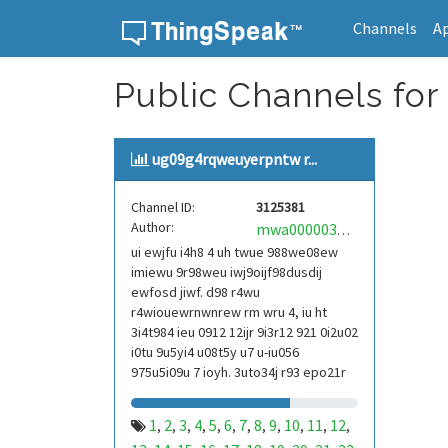
Channels
A
Skip to content
Public Channels for
ug09g4rqweuyerpntw r...
Channel ID:
3125381
Author:
mwa0000039304101
ui ewjfu i4h8 4 uh twue 988we08ew
imiewu 9r98weu iwj9oijf98dusdij
ewfosd jiwf. d98 r4wu
r4wiouewrnwnrew rm wru 4, iu ht
3i4t984 ieu 0912 12ijr 9i3r12 921 0i2u02
i0tu 9u5yi4 u08t5y u7 u-iu056
975u5i09u 7 ioyh. 3uto34j r93 epo21r
832 r3ur 9813 eoi21093 290
1
2
3
4
5
6
7
8
9
10
11
12
,
,
,
,
,
,
,
,
,
,
,
,