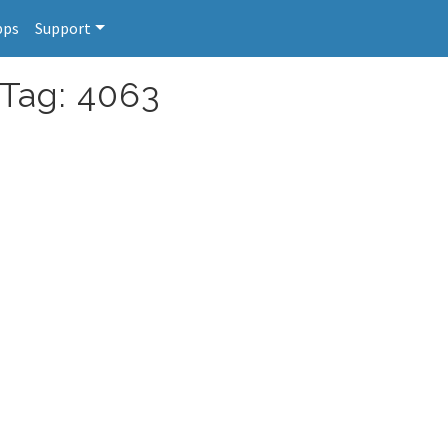
pps
Support
 Tag: 4063