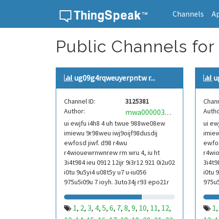
Channels
A
Skip to content
Public Channels for
ug09g4rqweuyerpntw r...
u
Channel ID:
3125381
Chann
Author:
Autho
mwa0000039304101
ui ewjfu i4h8 4 uh twue 988we08ew
ui ew
imiewu 9r98weu iwj9oijf98dusdij
imiew
ewfosd jiwf. d98 r4wu
ewfos
r4wiouewrnwnrew rm wru 4, iu ht
r4wio
3i4t984 ieu 0912 12ijr 9i3r12 921 0i2u02
3i4t9
i0tu 9u5yi4 u08t5y u7 u-iu056
i0tu 
975u5i09u 7 ioyh. 3uto34j r93 epo21r
975u5
832 r3ur 9813 eoi21093 290
832 r
1
2
3
4
5
6
7
8
9
10
11
12
1
,
,
,
,
,
,
,
,
,
,
,
,