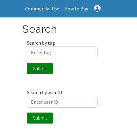
Commercial Use
How to Buy
Search
Search by tag
Submit
Search by user ID
Submit