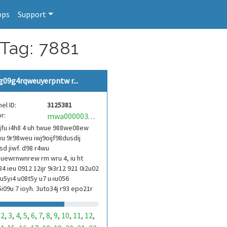
pps
Support
 Tag: 7881
g09g4rqweuyerpntw r...
el ID:
3125381
r:
mwa0000039304101
jfu i4h8 4 uh twue 988we08ew
u 9r98weu iwj9oijf98dusdij
d jiwf. d98 r4wu
uewrnwnrew rm wru 4, iu ht
84 ieu 0912 12ijr 9i3r12 921 0i2u02
9u5yi4 u08t5y u7 u-iu056
i09u 7 ioyh. 3uto34j r93 epo21r
3ur 9813 eoi21093 290
2
3
4
5
6
7
8
9
10
11
12
,
,
,
,
,
,
,
,
,
,
,
,