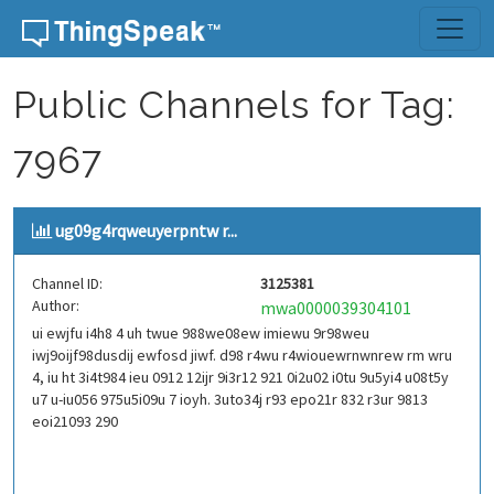
Skip to content
Public Channels for Tag:
7967
ug09g4rqweuyerpntw r...
Channel ID:
3125381
Author:
mwa0000039304101
ui ewjfu i4h8 4 uh twue 988we08ew imiewu 9r98weu
iwj9oijf98dusdij ewfosd jiwf. d98 r4wu r4wiouewrnwnrew rm wru
4, iu ht 3i4t984 ieu 0912 12ijr 9i3r12 921 0i2u02 i0tu 9u5yi4 u08t5y
u7 u-iu056 975u5i09u 7 ioyh. 3uto34j r93 epo21r 832 r3ur 9813
eoi21093 290