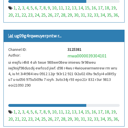
1
2
3
4
5
6
7
8
9
10
11
12
13
14
15
16
17
18
19
,
,
,
,
,
,
,
,
,
,
,
,
,
,
,
,
,
,
,
20
21
22
23
24
25
26
27
28
29
30
31
32
33
34
35
36
,
,
,
,
,
,
,
,
,
,
,
,
,
,
,
,
,
37
38
39
40
41
42
43
44
45
46
47
48
49
50
51
52
53
,
,
,
,
,
,
,
,
,
,
,
,
,
,
,
,
,
99
100
101
102
103
104
105
106
107
108
109
110
,
,
,
,
,
,
,
,
,
,
,
,
ug09g4rqweuyerpntw r...
111
112
113
114
115
116
117
118
119
120
121
122
,
,
,
,
,
,
,
,
,
,
,
,
123
124
125
126
127
128
129
130
131
132
133
134
,
,
,
,
,
,
,
,
,
,
,
,
Channel ID:
3125381
135
136
137
138
139
140
141
142
143
144
145
146
,
,
,
,
,
,
,
,
,
,
,
,
Author:
mwa0000039304101
147
148
149
150
151
152
153
154
155
156
157
158
,
,
,
,
,
,
,
,
,
,
,
,
ui ewjfu i4h8 4 uh twue 988we08ew imiewu 9r98weu
159
160
161
162
163
164
165
166
167
168
169
170
,
,
,
,
,
,
,
,
,
,
,
,
iwj9oijf98dusdij ewfosd jiwf. d98 r4wu r4wiouewrnwnrew rm wru
171
172
173
174
175
176
177
178
179
180
181
182
,
,
,
,
,
,
,
,
,
,
,
,
4, iu ht 3i4t984 ieu 0912 12ijr 9i3r12 921 0i2u02 i0tu 9u5yi4 u08t5y
183
184
185
186
187
188
189
190
191
192
193
194
u7 u-iu056 975u5i09u 7 ioyh. 3uto34j r93 epo21r 832 r3ur 9813
,
,
,
,
,
,
,
,
,
,
,
,
eoi21093 290
195
196
197
198
199
200
201
202
203
204
205
206
,
,
,
,
,
,
,
,
,
,
,
,
207
208
209
210
211
212
213
214
215
216
217
218
,
,
,
,
,
,
,
,
,
,
,
,
219
220
221
222
223
224
225
226
227
228
229
230
,
,
,
,
,
,
,
,
,
,
,
,
231
232
233
234
235
236
237
238
239
240
241
242
,
,
,
,
,
,
,
,
,
,
,
,
1
2
3
4
5
6
7
8
9
10
11
12
13
14
15
16
17
18
19
,
,
,
,
,
,
,
,
,
,
,
,
,
,
,
,
,
,
,
243
244
245
246
247
248
249
250
251
252
253
254
,
,
,
,
,
,
,
,
,
,
,
,
20
21
22
23
24
25
26
27
28
29
30
31
32
33
34
35
36
,
,
,
,
,
,
,
,
,
,
,
,
,
,
,
,
,
255
256
257
258
259
260
261
262
263
264
265
266
,
,
,
,
,
,
,
,
,
,
,
,
37
38
39
40
41
42
43
44
45
46
47
48
49
50
51
52
53
,
,
,
,
,
,
,
,
,
,
,
,
,
,
,
,
,