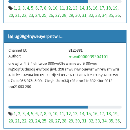
1
2
3
4
5
6
7
8
9
10
11
12
13
14
15
16
17
18
19
,
,
,
,
,
,
,
,
,
,
,
,
,
,
,
,
,
,
,
20
21
22
23
24
25
26
27
28
29
30
31
32
33
34
35
36
,
,
,
,
,
,
,
,
,
,
,
,
,
,
,
,
,
37
38
39
40
41
42
43
44
45
46
47
48
49
50
51
52
53
,
,
,
,
,
,
,
,
,
,
,
,
,
,
,
,
,
99
100
101
102
103
104
105
106
107
108
109
110
,
,
,
,
,
,
,
,
,
,
,
,
ug09g4rqweuyerpntw r...
111
112
113
114
115
116
117
118
119
120
121
122
,
,
,
,
,
,
,
,
,
,
,
,
123
124
125
126
127
128
129
130
131
132
133
134
,
,
,
,
,
,
,
,
,
,
,
,
Channel ID:
3125381
135
136
137
138
139
140
141
142
143
144
145
146
,
,
,
,
,
,
,
,
,
,
,
,
Author:
mwa0000039304101
147
148
149
150
151
152
153
154
155
156
157
158
,
,
,
,
,
,
,
,
,
,
,
,
ui ewjfu i4h8 4 uh twue 988we08ew imiewu 9r98weu
159
160
161
162
163
164
165
166
167
168
169
170
,
,
,
,
,
,
,
,
,
,
,
,
iwj9oijf98dusdij ewfosd jiwf. d98 r4wu r4wiouewrnwnrew rm wru
171
172
173
174
175
176
177
178
179
180
181
182
,
,
,
,
,
,
,
,
,
,
,
,
4, iu ht 3i4t984 ieu 0912 12ijr 9i3r12 921 0i2u02 i0tu 9u5yi4 u08t5y
183
184
185
186
187
188
189
190
191
192
193
194
u7 u-iu056 975u5i09u 7 ioyh. 3uto34j r93 epo21r 832 r3ur 9813
,
,
,
,
,
,
,
,
,
,
,
,
eoi21093 290
195
196
197
198
199
200
201
202
203
204
205
206
,
,
,
,
,
,
,
,
,
,
,
,
207
208
209
210
211
212
213
214
215
216
217
218
,
,
,
,
,
,
,
,
,
,
,
,
219
220
221
222
223
224
225
226
227
228
229
230
,
,
,
,
,
,
,
,
,
,
,
,
231
232
233
234
235
236
237
238
239
240
241
242
,
,
,
,
,
,
,
,
,
,
,
,
1
2
3
4
5
6
7
8
9
10
11
12
13
14
15
16
17
18
19
,
,
,
,
,
,
,
,
,
,
,
,
,
,
,
,
,
,
,
243
244
245
246
247
248
249
250
251
252
253
254
,
,
,
,
,
,
,
,
,
,
,
,
20
21
22
23
24
25
26
27
28
29
30
31
32
33
34
35
36
,
,
,
,
,
,
,
,
,
,
,
,
,
,
,
,
,
255
256
257
258
259
260
261
262
263
264
265
266
,
,
,
,
,
,
,
,
,
,
,
,
37
38
39
40
41
42
43
44
45
46
47
48
49
50
51
52
53
,
,
,
,
,
,
,
,
,
,
,
,
,
,
,
,
,