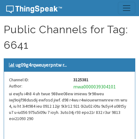
Skip to content
Public Channels for Tag:
6641
ug09g4rqweuyerpntw r...
Channel ID:
3125381
Author:
mwa0000039304101
ui ewjfu i4h8 4 uh twue 988we08ew imiewu 9r98weu
iwj9oijf98dusdij ewfosd jiwf. d98 r4wu r4wiouewrnwnrew rm wru
4, iu ht 3i4t984 ieu 0912 12ijr 9i3r12 921 0i2u02 i0tu 9u5yi4 u08t5y
u7 u-iu056 975u5i09u 7 ioyh. 3uto34j r93 epo21r 832 r3ur 9813
eoi21093 290