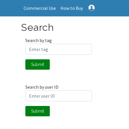
Commercial Use
How to Buy
Search
Search by tag
Submit
Search by user ID
Submit