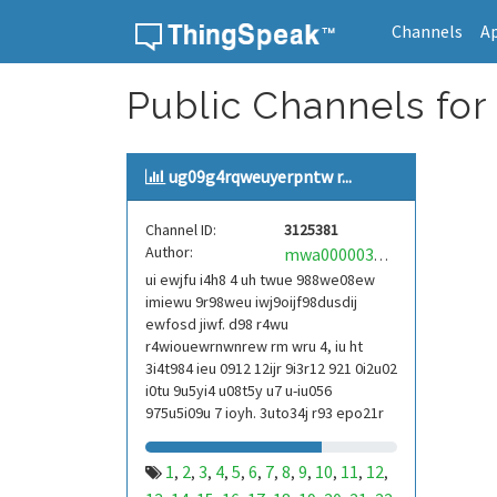
Channels
A
Skip to content
Public Channels for
ug09g4rqweuyerpntw r...
Channel ID:
3125381
Author:
mwa0000039304101
ui ewjfu i4h8 4 uh twue 988we08ew
imiewu 9r98weu iwj9oijf98dusdij
ewfosd jiwf. d98 r4wu
r4wiouewrnwnrew rm wru 4, iu ht
3i4t984 ieu 0912 12ijr 9i3r12 921 0i2u02
i0tu 9u5yi4 u08t5y u7 u-iu056
975u5i09u 7 ioyh. 3uto34j r93 epo21r
832 r3ur 9813 eoi21093 290
1
2
3
4
5
6
7
8
9
10
11
12
,
,
,
,
,
,
,
,
,
,
,
,