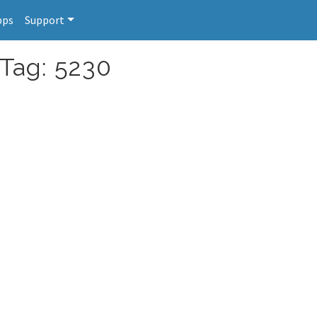
pps
Support
 Tag: 5230