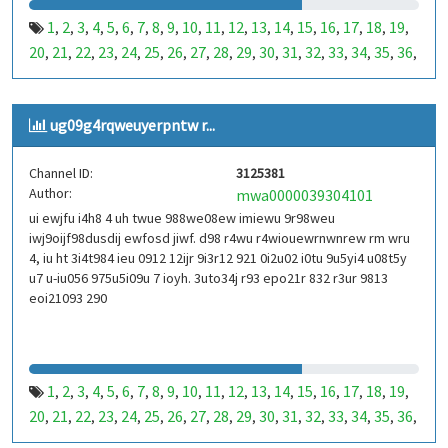
1
2
3
4
5
6
7
8
9
10
11
12
13
14
15
16
17
18
19
,
,
,
,
,
,
,
,
,
,
,
,
,
,
,
,
,
,
,
20
21
22
23
24
25
26
27
28
29
30
31
32
33
34
35
36
,
,
,
,
,
,
,
,
,
,
,
,
,
,
,
,
,
37
38
39
40
41
42
43
44
45
46
47
48
49
50
51
52
53
,
,
,
,
,
,
,
,
,
,
,
,
,
,
,
,
,
99
100
101
102
103
104
105
106
107
108
109
110
,
,
,
,
,
,
,
,
,
,
,
,
ug09g4rqweuyerpntw r...
111
112
113
114
115
116
117
118
119
120
121
122
,
,
,
,
,
,
,
,
,
,
,
,
123
124
125
126
127
128
129
130
131
132
133
134
,
,
,
,
,
,
,
,
,
,
,
,
Channel ID:
3125381
135
136
137
138
139
140
141
142
143
144
145
146
,
,
,
,
,
,
,
,
,
,
,
,
Author:
mwa0000039304101
147
148
149
150
151
152
153
154
155
156
157
158
,
,
,
,
,
,
,
,
,
,
,
,
ui ewjfu i4h8 4 uh twue 988we08ew imiewu 9r98weu
159
160
161
162
163
164
165
166
167
168
169
170
,
,
,
,
,
,
,
,
,
,
,
,
iwj9oijf98dusdij ewfosd jiwf. d98 r4wu r4wiouewrnwnrew rm wru
171
172
173
174
175
176
177
178
179
180
181
182
,
,
,
,
,
,
,
,
,
,
,
,
4, iu ht 3i4t984 ieu 0912 12ijr 9i3r12 921 0i2u02 i0tu 9u5yi4 u08t5y
183
184
185
186
187
188
189
190
191
192
193
194
u7 u-iu056 975u5i09u 7 ioyh. 3uto34j r93 epo21r 832 r3ur 9813
,
,
,
,
,
,
,
,
,
,
,
,
eoi21093 290
195
196
197
198
199
200
201
202
203
204
205
206
,
,
,
,
,
,
,
,
,
,
,
,
207
208
209
210
211
212
213
214
215
216
217
218
,
,
,
,
,
,
,
,
,
,
,
,
219
220
221
222
223
224
225
226
227
228
229
230
,
,
,
,
,
,
,
,
,
,
,
,
231
232
233
234
235
236
237
238
239
240
241
242
,
,
,
,
,
,
,
,
,
,
,
,
1
2
3
4
5
6
7
8
9
10
11
12
13
14
15
16
17
18
19
,
,
,
,
,
,
,
,
,
,
,
,
,
,
,
,
,
,
,
243
244
245
246
247
248
249
250
251
252
253
254
,
,
,
,
,
,
,
,
,
,
,
,
20
21
22
23
24
25
26
27
28
29
30
31
32
33
34
35
36
,
,
,
,
,
,
,
,
,
,
,
,
,
,
,
,
,
255
256
257
258
259
260
261
262
263
264
265
266
,
,
,
,
,
,
,
,
,
,
,
,
37
38
39
40
41
42
43
44
45
46
47
48
49
50
51
52
53
,
,
,
,
,
,
,
,
,
,
,
,
,
,
,
,
,