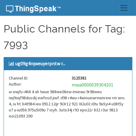
Skip to content
Public Channels for Tag:
7993
ug09g4rqweuyerpntw r...
Channel ID:
3125381
Author:
mwa0000039304101
ui ewjfu i4h8 4 uh twue 988we08ew imiewu 9r98weu
iwj9oijf98dusdij ewfosd jiwf. d98 r4wu r4wiouewrnwnrew rm wru
4, iu ht 3i4t984 ieu 0912 12ijr 9i3r12 921 0i2u02 i0tu 9u5yi4 u08t5y
u7 u-iu056 975u5i09u 7 ioyh. 3uto34j r93 epo21r 832 r3ur 9813
eoi21093 290