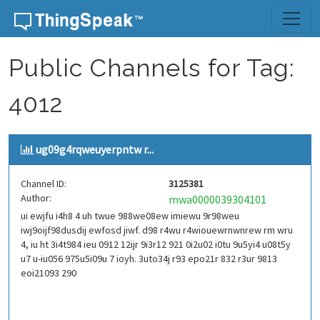
Skip to content
Public Channels for Tag:
4012
ug09g4rqweuyerpntw r...
Channel ID:
3125381
Author:
mwa0000039304101
ui ewjfu i4h8 4 uh twue 988we08ew imiewu 9r98weu
iwj9oijf98dusdij ewfosd jiwf. d98 r4wu r4wiouewrnwnrew rm wru
4, iu ht 3i4t984 ieu 0912 12ijr 9i3r12 921 0i2u02 i0tu 9u5yi4 u08t5y
u7 u-iu056 975u5i09u 7 ioyh. 3uto34j r93 epo21r 832 r3ur 9813
eoi21093 290