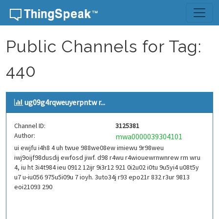
Skip to content
Public Channels for Tag:
440
ug09g4rqweuyerpntw r...
Channel ID:
3125381
Author:
mwa0000039304101
ui ewjfu i4h8 4 uh twue 988we08ew imiewu 9r98weu
iwj9oijf98dusdij ewfosd jiwf. d98 r4wu r4wiouewrnwnrew rm wru
4, iu ht 3i4t984 ieu 0912 12ijr 9i3r12 921 0i2u02 i0tu 9u5yi4 u08t5y
u7 u-iu056 975u5i09u 7 ioyh. 3uto34j r93 epo21r 832 r3ur 9813
eoi21093 290