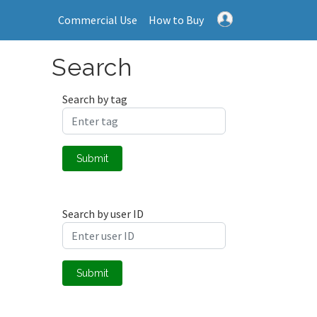
Commercial Use
How to Buy
Search
Search by tag
Submit
Search by user ID
Submit