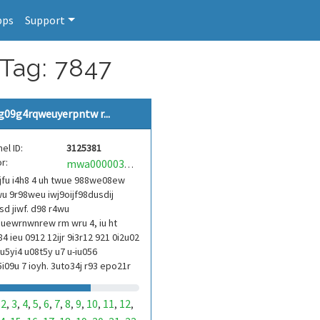
pps
Support
 Tag: 7847
g09g4rqweuyerpntw r...
el ID:
3125381
r:
mwa0000039304101
jfu i4h8 4 uh twue 988we08ew
u 9r98weu iwj9oijf98dusdij
d jiwf. d98 r4wu
uewrnwnrew rm wru 4, iu ht
84 ieu 0912 12ijr 9i3r12 921 0i2u02
9u5yi4 u08t5y u7 u-iu056
i09u 7 ioyh. 3uto34j r93 epo21r
3ur 9813 eoi21093 290
2
3
4
5
6
7
8
9
10
11
12
,
,
,
,
,
,
,
,
,
,
,
,