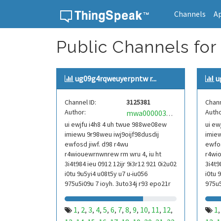
Channels
A
Skip to content
Public Channels for
ug09g4rqweuyerpntw r...
u
Channel ID:
3125381
Chann
Author:
Autho
mwa0000039304101
ui ewjfu i4h8 4 uh twue 988we08ew
ui ew
imiewu 9r98weu iwj9oijf98dusdij
imiew
ewfosd jiwf. d98 r4wu
ewfos
r4wiouewrnwnrew rm wru 4, iu ht
r4wio
3i4t984 ieu 0912 12ijr 9i3r12 921 0i2u02
3i4t9
i0tu 9u5yi4 u08t5y u7 u-iu056
i0tu 
975u5i09u 7 ioyh. 3uto34j r93 epo21r
975u5
832 r3ur 9813 eoi21093 290
832 r
1
2
3
4
5
6
7
8
9
10
11
12
1
,
,
,
,
,
,
,
,
,
,
,
,