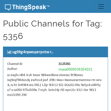
Skip to content
Public Channels for Tag:
5356
ug09g4rqweuyerpntw r...
Channel ID:
3125381
Author:
mwa0000039304101
ui ewjfu i4h8 4 uh twue 988we08ew imiewu 9r98weu
iwj9oijf98dusdij ewfosd jiwf. d98 r4wu r4wiouewrnwnrew rm wru
4, iu ht 3i4t984 ieu 0912 12ijr 9i3r12 921 0i2u02 i0tu 9u5yi4 u08t5y
u7 u-iu056 975u5i09u 7 ioyh. 3uto34j r93 epo21r 832 r3ur 9813
eoi21093 290