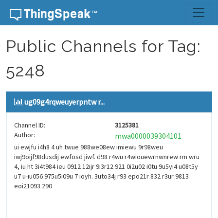
Skip to content
Public Channels for Tag:
5248
ug09g4rqweuyerpntw r...
Channel ID:
3125381
Author:
mwa0000039304101
ui ewjfu i4h8 4 uh twue 988we08ew imiewu 9r98weu
iwj9oijf98dusdij ewfosd jiwf. d98 r4wu r4wiouewrnwnrew rm wru
4, iu ht 3i4t984 ieu 0912 12ijr 9i3r12 921 0i2u02 i0tu 9u5yi4 u08t5y
u7 u-iu056 975u5i09u 7 ioyh. 3uto34j r93 epo21r 832 r3ur 9813
eoi21093 290