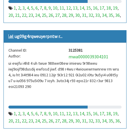
1
2
3
4
5
6
7
8
9
10
11
12
13
14
15
16
17
18
19
,
,
,
,
,
,
,
,
,
,
,
,
,
,
,
,
,
,
,
20
21
22
23
24
25
26
27
28
29
30
31
32
33
34
35
36
,
,
,
,
,
,
,
,
,
,
,
,
,
,
,
,
,
37
38
39
40
41
42
43
44
45
46
47
48
49
50
51
52
53
,
,
,
,
,
,
,
,
,
,
,
,
,
,
,
,
,
99
100
101
102
103
104
105
106
107
108
109
110
,
,
,
,
,
,
,
,
,
,
,
,
ug09g4rqweuyerpntw r...
111
112
113
114
115
116
117
118
119
120
121
122
,
,
,
,
,
,
,
,
,
,
,
,
123
124
125
126
127
128
129
130
131
132
133
134
,
,
,
,
,
,
,
,
,
,
,
,
Channel ID:
3125381
135
136
137
138
139
140
141
142
143
144
145
146
,
,
,
,
,
,
,
,
,
,
,
,
Author:
mwa0000039304101
147
148
149
150
151
152
153
154
155
156
157
158
,
,
,
,
,
,
,
,
,
,
,
,
ui ewjfu i4h8 4 uh twue 988we08ew imiewu 9r98weu
159
160
161
162
163
164
165
166
167
168
169
170
,
,
,
,
,
,
,
,
,
,
,
,
iwj9oijf98dusdij ewfosd jiwf. d98 r4wu r4wiouewrnwnrew rm wru
171
172
173
174
175
176
177
178
179
180
181
182
,
,
,
,
,
,
,
,
,
,
,
,
4, iu ht 3i4t984 ieu 0912 12ijr 9i3r12 921 0i2u02 i0tu 9u5yi4 u08t5y
183
184
185
186
187
188
189
190
191
192
193
194
u7 u-iu056 975u5i09u 7 ioyh. 3uto34j r93 epo21r 832 r3ur 9813
,
,
,
,
,
,
,
,
,
,
,
,
eoi21093 290
195
196
197
198
199
200
201
202
203
204
205
206
,
,
,
,
,
,
,
,
,
,
,
,
207
208
209
210
211
212
213
214
215
216
217
218
,
,
,
,
,
,
,
,
,
,
,
,
219
220
221
222
223
224
225
226
227
228
229
230
,
,
,
,
,
,
,
,
,
,
,
,
231
232
233
234
235
236
237
238
239
240
241
242
,
,
,
,
,
,
,
,
,
,
,
,
1
2
3
4
5
6
7
8
9
10
11
12
13
14
15
16
17
18
19
,
,
,
,
,
,
,
,
,
,
,
,
,
,
,
,
,
,
,
243
244
245
246
247
248
249
250
251
252
253
254
,
,
,
,
,
,
,
,
,
,
,
,
20
21
22
23
24
25
26
27
28
29
30
31
32
33
34
35
36
,
,
,
,
,
,
,
,
,
,
,
,
,
,
,
,
,
255
256
257
258
259
260
261
262
263
264
265
266
,
,
,
,
,
,
,
,
,
,
,
,
37
38
39
40
41
42
43
44
45
46
47
48
49
50
51
52
53
,
,
,
,
,
,
,
,
,
,
,
,
,
,
,
,
,