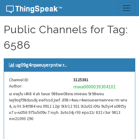
Skip to content
Public Channels for Tag:
6586
ug09g4rqweuyerpntw r...
Channel ID:
3125381
Author:
mwa0000039304101
ui ewjfu i4h8 4 uh twue 988we08ew imiewu 9r98weu
iwj9oijf98dusdij ewfosd jiwf. d98 r4wu r4wiouewrnwnrew rm wru
4, iu ht 3i4t984 ieu 0912 12ijr 9i3r12 921 0i2u02 i0tu 9u5yi4 u08t5y
u7 u-iu056 975u5i09u 7 ioyh. 3uto34j r93 epo21r 832 r3ur 9813
eoi21093 290