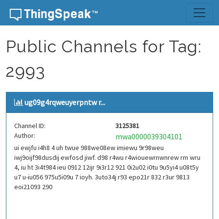
Skip to content
Public Channels for Tag:
2993
ug09g4rqweuyerpntw r...
Channel ID:
3125381
Author:
mwa0000039304101
ui ewjfu i4h8 4 uh twue 988we08ew imiewu 9r98weu
iwj9oijf98dusdij ewfosd jiwf. d98 r4wu r4wiouewrnwnrew rm wru
4, iu ht 3i4t984 ieu 0912 12ijr 9i3r12 921 0i2u02 i0tu 9u5yi4 u08t5y
u7 u-iu056 975u5i09u 7 ioyh. 3uto34j r93 epo21r 832 r3ur 9813
eoi21093 290