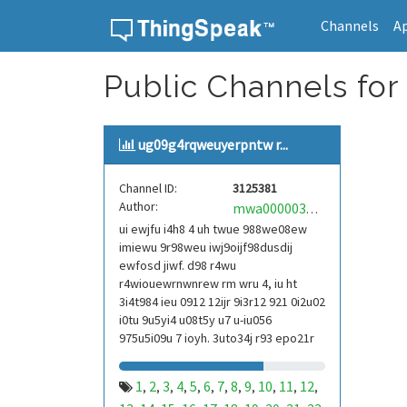
Channels
A
Skip to content
Public Channels for
ug09g4rqweuyerpntw r...
Channel ID:
3125381
Author:
mwa0000039304101
ui ewjfu i4h8 4 uh twue 988we08ew
imiewu 9r98weu iwj9oijf98dusdij
ewfosd jiwf. d98 r4wu
r4wiouewrnwnrew rm wru 4, iu ht
3i4t984 ieu 0912 12ijr 9i3r12 921 0i2u02
i0tu 9u5yi4 u08t5y u7 u-iu056
975u5i09u 7 ioyh. 3uto34j r93 epo21r
832 r3ur 9813 eoi21093 290
1
2
3
4
5
6
7
8
9
10
11
12
,
,
,
,
,
,
,
,
,
,
,
,