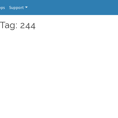
pps
Support
 Tag: 244