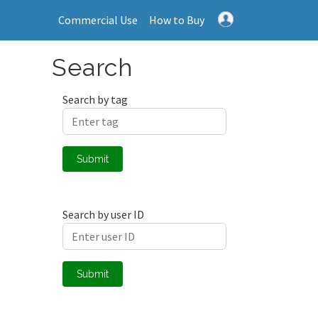
Commercial Use
How to Buy
Search
Search by tag
Submit
Search by user ID
Submit