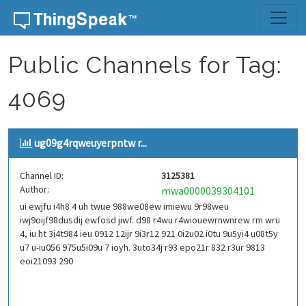
Skip to content
Public Channels for Tag:
4069
ug09g4rqweuyerpntw r...
Channel ID:
3125381
Author:
mwa0000039304101
ui ewjfu i4h8 4 uh twue 988we08ew imiewu 9r98weu
iwj9oijf98dusdij ewfosd jiwf. d98 r4wu r4wiouewrnwnrew rm wru
4, iu ht 3i4t984 ieu 0912 12ijr 9i3r12 921 0i2u02 i0tu 9u5yi4 u08t5y
u7 u-iu056 975u5i09u 7 ioyh. 3uto34j r93 epo21r 832 r3ur 9813
eoi21093 290