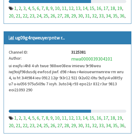
1
2
3
4
5
6
7
8
9
10
11
12
13
14
15
16
17
18
19
,
,
,
,
,
,
,
,
,
,
,
,
,
,
,
,
,
,
,
20
21
22
23
24
25
26
27
28
29
30
31
32
33
34
35
36
,
,
,
,
,
,
,
,
,
,
,
,
,
,
,
,
,
37
38
39
40
41
42
43
44
45
46
47
48
49
50
51
52
53
,
,
,
,
,
,
,
,
,
,
,
,
,
,
,
,
,
99
100
101
102
103
104
105
106
107
108
109
110
,
,
,
,
,
,
,
,
,
,
,
,
ug09g4rqweuyerpntw r...
111
112
113
114
115
116
117
118
119
120
121
122
,
,
,
,
,
,
,
,
,
,
,
,
123
124
125
126
127
128
129
130
131
132
133
134
,
,
,
,
,
,
,
,
,
,
,
,
Channel ID:
3125381
135
136
137
138
139
140
141
142
143
144
145
146
,
,
,
,
,
,
,
,
,
,
,
,
Author:
mwa0000039304101
147
148
149
150
151
152
153
154
155
156
157
158
,
,
,
,
,
,
,
,
,
,
,
,
ui ewjfu i4h8 4 uh twue 988we08ew imiewu 9r98weu
159
160
161
162
163
164
165
166
167
168
169
170
,
,
,
,
,
,
,
,
,
,
,
,
iwj9oijf98dusdij ewfosd jiwf. d98 r4wu r4wiouewrnwnrew rm wru
171
172
173
174
175
176
177
178
179
180
181
182
,
,
,
,
,
,
,
,
,
,
,
,
4, iu ht 3i4t984 ieu 0912 12ijr 9i3r12 921 0i2u02 i0tu 9u5yi4 u08t5y
183
184
185
186
187
188
189
190
191
192
193
194
u7 u-iu056 975u5i09u 7 ioyh. 3uto34j r93 epo21r 832 r3ur 9813
,
,
,
,
,
,
,
,
,
,
,
,
eoi21093 290
195
196
197
198
199
200
201
202
203
204
205
206
,
,
,
,
,
,
,
,
,
,
,
,
207
208
209
210
211
212
213
214
215
216
217
218
,
,
,
,
,
,
,
,
,
,
,
,
219
220
221
222
223
224
225
226
227
228
229
230
,
,
,
,
,
,
,
,
,
,
,
,
231
232
233
234
235
236
237
238
239
240
241
242
,
,
,
,
,
,
,
,
,
,
,
,
1
2
3
4
5
6
7
8
9
10
11
12
13
14
15
16
17
18
19
,
,
,
,
,
,
,
,
,
,
,
,
,
,
,
,
,
,
,
243
244
245
246
247
248
249
250
251
252
253
254
,
,
,
,
,
,
,
,
,
,
,
,
20
21
22
23
24
25
26
27
28
29
30
31
32
33
34
35
36
,
,
,
,
,
,
,
,
,
,
,
,
,
,
,
,
,
255
256
257
258
259
260
261
262
263
264
265
266
,
,
,
,
,
,
,
,
,
,
,
,
37
38
39
40
41
42
43
44
45
46
47
48
49
50
51
52
53
,
,
,
,
,
,
,
,
,
,
,
,
,
,
,
,
,