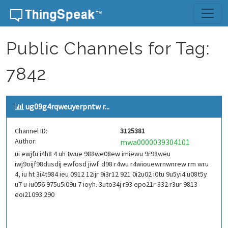
Skip to content
Public Channels for Tag:
7842
ug09g4rqweuyerpntw r...
Channel ID:
3125381
Author:
mwa0000039304101
ui ewjfu i4h8 4 uh twue 988we08ew imiewu 9r98weu
iwj9oijf98dusdij ewfosd jiwf. d98 r4wu r4wiouewrnwnrew rm wru
4, iu ht 3i4t984 ieu 0912 12ijr 9i3r12 921 0i2u02 i0tu 9u5yi4 u08t5y
u7 u-iu056 975u5i09u 7 ioyh. 3uto34j r93 epo21r 832 r3ur 9813
eoi21093 290