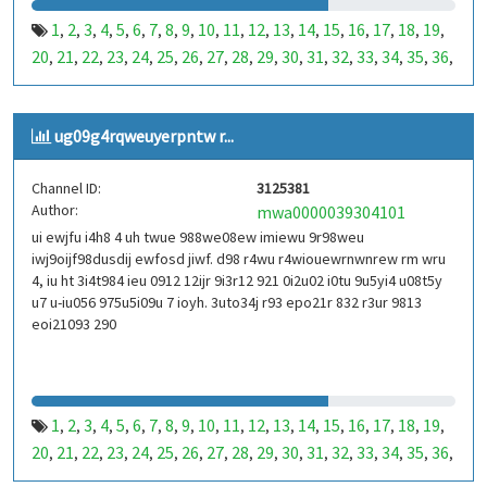
1
2
3
4
5
6
7
8
9
10
11
12
13
14
15
16
17
18
19
,
,
,
,
,
,
,
,
,
,
,
,
,
,
,
,
,
,
,
20
21
22
23
24
25
26
27
28
29
30
31
32
33
34
35
36
,
,
,
,
,
,
,
,
,
,
,
,
,
,
,
,
,
37
38
39
40
41
42
43
44
45
46
47
48
49
50
51
52
53
,
,
,
,
,
,
,
,
,
,
,
,
,
,
,
,
,
99
100
101
102
103
104
105
106
107
108
109
110
,
,
,
,
,
,
,
,
,
,
,
,
ug09g4rqweuyerpntw r...
111
112
113
114
115
116
117
118
119
120
121
122
,
,
,
,
,
,
,
,
,
,
,
,
123
124
125
126
127
128
129
130
131
132
133
134
,
,
,
,
,
,
,
,
,
,
,
,
Channel ID:
3125381
135
136
137
138
139
140
141
142
143
144
145
146
,
,
,
,
,
,
,
,
,
,
,
,
Author:
mwa0000039304101
147
148
149
150
151
152
153
154
155
156
157
158
,
,
,
,
,
,
,
,
,
,
,
,
ui ewjfu i4h8 4 uh twue 988we08ew imiewu 9r98weu
159
160
161
162
163
164
165
166
167
168
169
170
,
,
,
,
,
,
,
,
,
,
,
,
iwj9oijf98dusdij ewfosd jiwf. d98 r4wu r4wiouewrnwnrew rm wru
171
172
173
174
175
176
177
178
179
180
181
182
,
,
,
,
,
,
,
,
,
,
,
,
4, iu ht 3i4t984 ieu 0912 12ijr 9i3r12 921 0i2u02 i0tu 9u5yi4 u08t5y
183
184
185
186
187
188
189
190
191
192
193
194
u7 u-iu056 975u5i09u 7 ioyh. 3uto34j r93 epo21r 832 r3ur 9813
,
,
,
,
,
,
,
,
,
,
,
,
eoi21093 290
195
196
197
198
199
200
201
202
203
204
205
206
,
,
,
,
,
,
,
,
,
,
,
,
207
208
209
210
211
212
213
214
215
216
217
218
,
,
,
,
,
,
,
,
,
,
,
,
219
220
221
222
223
224
225
226
227
228
229
230
,
,
,
,
,
,
,
,
,
,
,
,
231
232
233
234
235
236
237
238
239
240
241
242
,
,
,
,
,
,
,
,
,
,
,
,
1
2
3
4
5
6
7
8
9
10
11
12
13
14
15
16
17
18
19
,
,
,
,
,
,
,
,
,
,
,
,
,
,
,
,
,
,
,
243
244
245
246
247
248
249
250
251
252
253
254
,
,
,
,
,
,
,
,
,
,
,
,
20
21
22
23
24
25
26
27
28
29
30
31
32
33
34
35
36
,
,
,
,
,
,
,
,
,
,
,
,
,
,
,
,
,
255
256
257
258
259
260
261
262
263
264
265
266
,
,
,
,
,
,
,
,
,
,
,
,
37
38
39
40
41
42
43
44
45
46
47
48
49
50
51
52
53
,
,
,
,
,
,
,
,
,
,
,
,
,
,
,
,
,