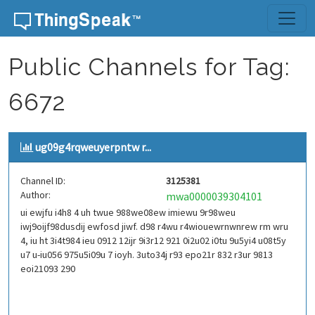
Skip to content
Public Channels for Tag:
6672
ug09g4rqweuyerpntw r...
Channel ID:
3125381
Author:
mwa0000039304101
ui ewjfu i4h8 4 uh twue 988we08ew imiewu 9r98weu
iwj9oijf98dusdij ewfosd jiwf. d98 r4wu r4wiouewrnwnrew rm wru
4, iu ht 3i4t984 ieu 0912 12ijr 9i3r12 921 0i2u02 i0tu 9u5yi4 u08t5y
u7 u-iu056 975u5i09u 7 ioyh. 3uto34j r93 epo21r 832 r3ur 9813
eoi21093 290