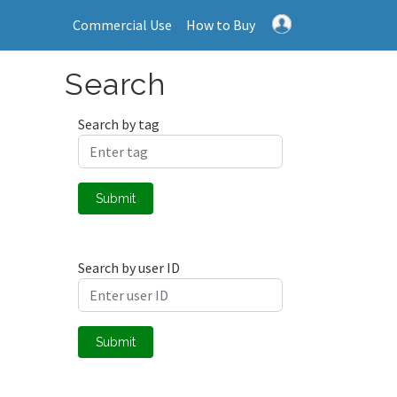
Commercial Use
How to Buy
Search
Search by tag
Submit
Search by user ID
Submit