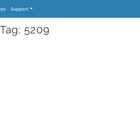
pps
Support
 Tag: 5209