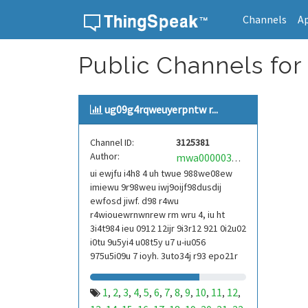
Channels
A
Skip to content
Public Channels for
ug09g4rqweuyerpntw r...
Channel ID:
3125381
Author:
mwa0000039304101
ui ewjfu i4h8 4 uh twue 988we08ew
imiewu 9r98weu iwj9oijf98dusdij
ewfosd jiwf. d98 r4wu
r4wiouewrnwnrew rm wru 4, iu ht
3i4t984 ieu 0912 12ijr 9i3r12 921 0i2u02
i0tu 9u5yi4 u08t5y u7 u-iu056
975u5i09u 7 ioyh. 3uto34j r93 epo21r
832 r3ur 9813 eoi21093 290
1
2
3
4
5
6
7
8
9
10
11
12
,
,
,
,
,
,
,
,
,
,
,
,