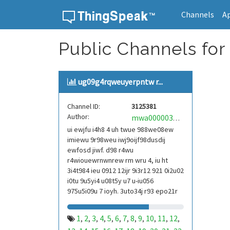
Channels
A
Skip to content
Public Channels for
ug09g4rqweuyerpntw r...
Channel ID:
3125381
Author:
mwa0000039304101
ui ewjfu i4h8 4 uh twue 988we08ew
imiewu 9r98weu iwj9oijf98dusdij
ewfosd jiwf. d98 r4wu
r4wiouewrnwnrew rm wru 4, iu ht
3i4t984 ieu 0912 12ijr 9i3r12 921 0i2u02
i0tu 9u5yi4 u08t5y u7 u-iu056
975u5i09u 7 ioyh. 3uto34j r93 epo21r
832 r3ur 9813 eoi21093 290
1
2
3
4
5
6
7
8
9
10
11
12
,
,
,
,
,
,
,
,
,
,
,
,