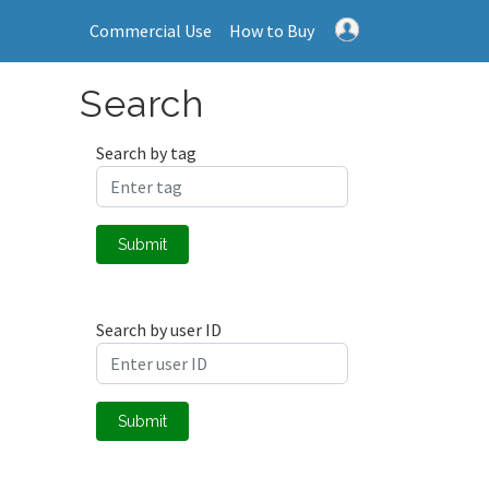
Commercial Use
How to Buy
Search
Search by tag
Submit
Search by user ID
Submit