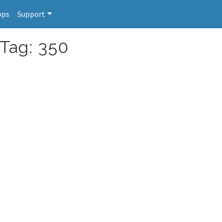
pps
Support
 Tag: 350