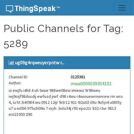
Skip to content
Public Channels for Tag:
5289
ug09g4rqweuyerpntw r...
Channel ID:
3125381
Author:
mwa0000039304101
ui ewjfu i4h8 4 uh twue 988we08ew imiewu 9r98weu
iwj9oijf98dusdij ewfosd jiwf. d98 r4wu r4wiouewrnwnrew rm wru
4, iu ht 3i4t984 ieu 0912 12ijr 9i3r12 921 0i2u02 i0tu 9u5yi4 u08t5y
u7 u-iu056 975u5i09u 7 ioyh. 3uto34j r93 epo21r 832 r3ur 9813
eoi21093 290