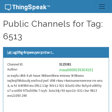
Skip to content
Public Channels for Tag:
6513
ug09g4rqweuyerpntw r...
Channel ID:
3125381
Author:
mwa0000039304101
ui ewjfu i4h8 4 uh twue 988we08ew imiewu 9r98weu
iwj9oijf98dusdij ewfosd jiwf. d98 r4wu r4wiouewrnwnrew rm wru
4, iu ht 3i4t984 ieu 0912 12ijr 9i3r12 921 0i2u02 i0tu 9u5yi4 u08t5y
u7 u-iu056 975u5i09u 7 ioyh. 3uto34j r93 epo21r 832 r3ur 9813
eoi21093 290