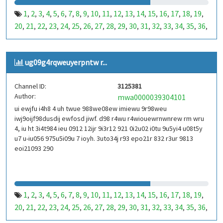
1
2
3
4
5
6
7
8
9
10
11
12
13
14
15
16
17
18
19
,
,
,
,
,
,
,
,
,
,
,
,
,
,
,
,
,
,
,
20
21
22
23
24
25
26
27
28
29
30
31
32
33
34
35
36
,
,
,
,
,
,
,
,
,
,
,
,
,
,
,
,
,
37
38
39
40
41
42
43
44
45
46
47
48
49
50
51
52
53
,
,
,
,
,
,
,
,
,
,
,
,
,
,
,
,
,
99
100
101
102
103
104
105
106
107
108
109
110
,
,
,
,
,
,
,
,
,
,
,
,
ug09g4rqweuyerpntw r...
111
112
113
114
115
116
117
118
119
120
121
122
,
,
,
,
,
,
,
,
,
,
,
,
123
124
125
126
127
128
129
130
131
132
133
134
,
,
,
,
,
,
,
,
,
,
,
,
Channel ID:
3125381
135
136
137
138
139
140
141
142
143
144
145
146
,
,
,
,
,
,
,
,
,
,
,
,
Author:
mwa0000039304101
147
148
149
150
151
152
153
154
155
156
157
158
,
,
,
,
,
,
,
,
,
,
,
,
ui ewjfu i4h8 4 uh twue 988we08ew imiewu 9r98weu
159
160
161
162
163
164
165
166
167
168
169
170
,
,
,
,
,
,
,
,
,
,
,
,
iwj9oijf98dusdij ewfosd jiwf. d98 r4wu r4wiouewrnwnrew rm wru
171
172
173
174
175
176
177
178
179
180
181
182
,
,
,
,
,
,
,
,
,
,
,
,
4, iu ht 3i4t984 ieu 0912 12ijr 9i3r12 921 0i2u02 i0tu 9u5yi4 u08t5y
183
184
185
186
187
188
189
190
191
192
193
194
u7 u-iu056 975u5i09u 7 ioyh. 3uto34j r93 epo21r 832 r3ur 9813
,
,
,
,
,
,
,
,
,
,
,
,
eoi21093 290
195
196
197
198
199
200
201
202
203
204
205
206
,
,
,
,
,
,
,
,
,
,
,
,
207
208
209
210
211
212
213
214
215
216
217
218
,
,
,
,
,
,
,
,
,
,
,
,
219
220
221
222
223
224
225
226
227
228
229
230
,
,
,
,
,
,
,
,
,
,
,
,
231
232
233
234
235
236
237
238
239
240
241
242
,
,
,
,
,
,
,
,
,
,
,
,
1
2
3
4
5
6
7
8
9
10
11
12
13
14
15
16
17
18
19
,
,
,
,
,
,
,
,
,
,
,
,
,
,
,
,
,
,
,
243
244
245
246
247
248
249
250
251
252
253
254
,
,
,
,
,
,
,
,
,
,
,
,
20
21
22
23
24
25
26
27
28
29
30
31
32
33
34
35
36
,
,
,
,
,
,
,
,
,
,
,
,
,
,
,
,
,
255
256
257
258
259
260
261
262
263
264
265
266
,
,
,
,
,
,
,
,
,
,
,
,
37
38
39
40
41
42
43
44
45
46
47
48
49
50
51
52
53
,
,
,
,
,
,
,
,
,
,
,
,
,
,
,
,
,