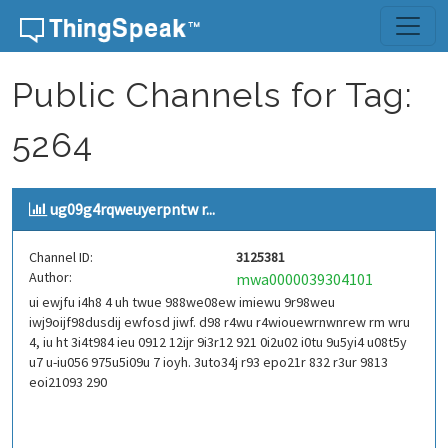
Skip to content
Public Channels for Tag:
5264
ug09g4rqweuyerpntw r...
Channel ID:
3125381
Author:
mwa0000039304101
ui ewjfu i4h8 4 uh twue 988we08ew imiewu 9r98weu
iwj9oijf98dusdij ewfosd jiwf. d98 r4wu r4wiouewrnwnrew rm wru
4, iu ht 3i4t984 ieu 0912 12ijr 9i3r12 921 0i2u02 i0tu 9u5yi4 u08t5y
u7 u-iu056 975u5i09u 7 ioyh. 3uto34j r93 epo21r 832 r3ur 9813
eoi21093 290