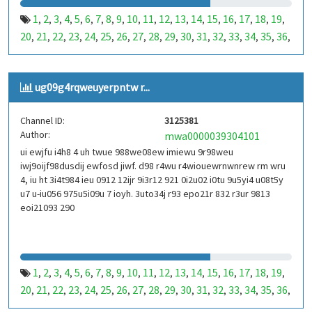
1
2
3
4
5
6
7
8
9
10
11
12
13
14
15
16
17
18
19
,
,
,
,
,
,
,
,
,
,
,
,
,
,
,
,
,
,
,
20
21
22
23
24
25
26
27
28
29
30
31
32
33
34
35
36
,
,
,
,
,
,
,
,
,
,
,
,
,
,
,
,
,
37
38
39
40
41
42
43
44
45
46
47
48
49
50
51
52
53
,
,
,
,
,
,
,
,
,
,
,
,
,
,
,
,
,
99
100
101
102
103
104
105
106
107
108
109
110
,
,
,
,
,
,
,
,
,
,
,
,
ug09g4rqweuyerpntw r...
111
112
113
114
115
116
117
118
119
120
121
122
,
,
,
,
,
,
,
,
,
,
,
,
123
124
125
126
127
128
129
130
131
132
133
134
,
,
,
,
,
,
,
,
,
,
,
,
Channel ID:
3125381
135
136
137
138
139
140
141
142
143
144
145
146
,
,
,
,
,
,
,
,
,
,
,
,
Author:
mwa0000039304101
147
148
149
150
151
152
153
154
155
156
157
158
,
,
,
,
,
,
,
,
,
,
,
,
ui ewjfu i4h8 4 uh twue 988we08ew imiewu 9r98weu
159
160
161
162
163
164
165
166
167
168
169
170
,
,
,
,
,
,
,
,
,
,
,
,
iwj9oijf98dusdij ewfosd jiwf. d98 r4wu r4wiouewrnwnrew rm wru
171
172
173
174
175
176
177
178
179
180
181
182
,
,
,
,
,
,
,
,
,
,
,
,
4, iu ht 3i4t984 ieu 0912 12ijr 9i3r12 921 0i2u02 i0tu 9u5yi4 u08t5y
183
184
185
186
187
188
189
190
191
192
193
194
u7 u-iu056 975u5i09u 7 ioyh. 3uto34j r93 epo21r 832 r3ur 9813
,
,
,
,
,
,
,
,
,
,
,
,
eoi21093 290
195
196
197
198
199
200
201
202
203
204
205
206
,
,
,
,
,
,
,
,
,
,
,
,
207
208
209
210
211
212
213
214
215
216
217
218
,
,
,
,
,
,
,
,
,
,
,
,
219
220
221
222
223
224
225
226
227
228
229
230
,
,
,
,
,
,
,
,
,
,
,
,
231
232
233
234
235
236
237
238
239
240
241
242
,
,
,
,
,
,
,
,
,
,
,
,
1
2
3
4
5
6
7
8
9
10
11
12
13
14
15
16
17
18
19
,
,
,
,
,
,
,
,
,
,
,
,
,
,
,
,
,
,
,
243
244
245
246
247
248
249
250
251
252
253
254
,
,
,
,
,
,
,
,
,
,
,
,
20
21
22
23
24
25
26
27
28
29
30
31
32
33
34
35
36
,
,
,
,
,
,
,
,
,
,
,
,
,
,
,
,
,
255
256
257
258
259
260
261
262
263
264
265
266
,
,
,
,
,
,
,
,
,
,
,
,
37
38
39
40
41
42
43
44
45
46
47
48
49
50
51
52
53
,
,
,
,
,
,
,
,
,
,
,
,
,
,
,
,
,