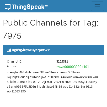
Skip to content
Public Channels for Tag:
7975
ug09g4rqweuyerpntw r...
Channel ID:
3125381
Author:
mwa0000039304101
ui ewjfu i4h8 4 uh twue 988we08ew imiewu 9r98weu
iwj9oijf98dusdij ewfosd jiwf. d98 r4wu r4wiouewrnwnrew rm wru
4, iu ht 3i4t984 ieu 0912 12ijr 9i3r12 921 0i2u02 i0tu 9u5yi4 u08t5y
u7 u-iu056 975u5i09u 7 ioyh. 3uto34j r93 epo21r 832 r3ur 9813
eoi21093 290