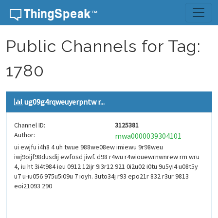
Skip to content
Public Channels for Tag:
1780
ug09g4rqweuyerpntw r...
Channel ID:
3125381
Author:
mwa0000039304101
ui ewjfu i4h8 4 uh twue 988we08ew imiewu 9r98weu
iwj9oijf98dusdij ewfosd jiwf. d98 r4wu r4wiouewrnwnrew rm wru
4, iu ht 3i4t984 ieu 0912 12ijr 9i3r12 921 0i2u02 i0tu 9u5yi4 u08t5y
u7 u-iu056 975u5i09u 7 ioyh. 3uto34j r93 epo21r 832 r3ur 9813
eoi21093 290