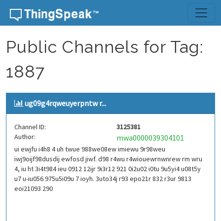
Skip to content
Public Channels for Tag:
1887
ug09g4rqweuyerpntw r...
Channel ID:
3125381
Author:
mwa0000039304101
ui ewjfu i4h8 4 uh twue 988we08ew imiewu 9r98weu
iwj9oijf98dusdij ewfosd jiwf. d98 r4wu r4wiouewrnwnrew rm wru
4, iu ht 3i4t984 ieu 0912 12ijr 9i3r12 921 0i2u02 i0tu 9u5yi4 u08t5y
u7 u-iu056 975u5i09u 7 ioyh. 3uto34j r93 epo21r 832 r3ur 9813
eoi21093 290