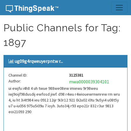
Skip to content
Public Channels for Tag:
1897
ug09g4rqweuyerpntw r...
Channel ID:
3125381
Author:
mwa0000039304101
ui ewjfu i4h8 4 uh twue 988we08ew imiewu 9r98weu
iwj9oijf98dusdij ewfosd jiwf. d98 r4wu r4wiouewrnwnrew rm wru
4, iu ht 3i4t984 ieu 0912 12ijr 9i3r12 921 0i2u02 i0tu 9u5yi4 u08t5y
u7 u-iu056 975u5i09u 7 ioyh. 3uto34j r93 epo21r 832 r3ur 9813
eoi21093 290