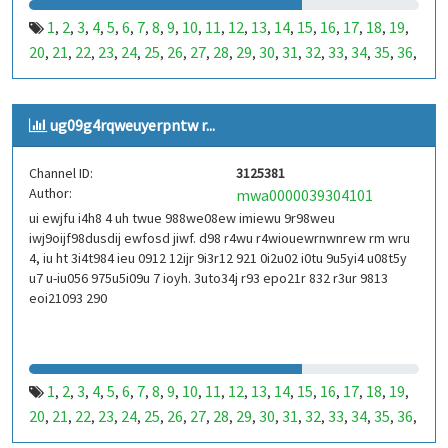
1
2
3
4
5
6
7
8
9
10
11
12
13
14
15
16
17
18
19
,
,
,
,
,
,
,
,
,
,
,
,
,
,
,
,
,
,
,
20
21
22
23
24
25
26
27
28
29
30
31
32
33
34
35
36
,
,
,
,
,
,
,
,
,
,
,
,
,
,
,
,
,
37
38
39
40
41
42
43
44
45
46
47
48
49
50
51
52
53
,
,
,
,
,
,
,
,
,
,
,
,
,
,
,
,
,
99
100
101
102
103
104
105
106
107
108
109
110
,
,
,
,
,
,
,
,
,
,
,
,
ug09g4rqweuyerpntw r...
111
112
113
114
115
116
117
118
119
120
121
122
,
,
,
,
,
,
,
,
,
,
,
,
123
124
125
126
127
128
129
130
131
132
133
134
,
,
,
,
,
,
,
,
,
,
,
,
Channel ID:
3125381
135
136
137
138
139
140
141
142
143
144
145
146
,
,
,
,
,
,
,
,
,
,
,
,
Author:
mwa0000039304101
147
148
149
150
151
152
153
154
155
156
157
158
,
,
,
,
,
,
,
,
,
,
,
,
ui ewjfu i4h8 4 uh twue 988we08ew imiewu 9r98weu
159
160
161
162
163
164
165
166
167
168
169
170
,
,
,
,
,
,
,
,
,
,
,
,
iwj9oijf98dusdij ewfosd jiwf. d98 r4wu r4wiouewrnwnrew rm wru
171
172
173
174
175
176
177
178
179
180
181
182
,
,
,
,
,
,
,
,
,
,
,
,
4, iu ht 3i4t984 ieu 0912 12ijr 9i3r12 921 0i2u02 i0tu 9u5yi4 u08t5y
183
184
185
186
187
188
189
190
191
192
193
194
u7 u-iu056 975u5i09u 7 ioyh. 3uto34j r93 epo21r 832 r3ur 9813
,
,
,
,
,
,
,
,
,
,
,
,
eoi21093 290
195
196
197
198
199
200
201
202
203
204
205
206
,
,
,
,
,
,
,
,
,
,
,
,
207
208
209
210
211
212
213
214
215
216
217
218
,
,
,
,
,
,
,
,
,
,
,
,
219
220
221
222
223
224
225
226
227
228
229
230
,
,
,
,
,
,
,
,
,
,
,
,
231
232
233
234
235
236
237
238
239
240
241
242
,
,
,
,
,
,
,
,
,
,
,
,
1
2
3
4
5
6
7
8
9
10
11
12
13
14
15
16
17
18
19
,
,
,
,
,
,
,
,
,
,
,
,
,
,
,
,
,
,
,
243
244
245
246
247
248
249
250
251
252
253
254
,
,
,
,
,
,
,
,
,
,
,
,
20
21
22
23
24
25
26
27
28
29
30
31
32
33
34
35
36
,
,
,
,
,
,
,
,
,
,
,
,
,
,
,
,
,
255
256
257
258
259
260
261
262
263
264
265
266
,
,
,
,
,
,
,
,
,
,
,
,
37
38
39
40
41
42
43
44
45
46
47
48
49
50
51
52
53
,
,
,
,
,
,
,
,
,
,
,
,
,
,
,
,
,