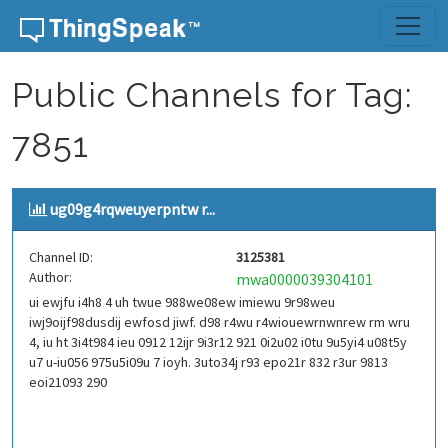
Skip to content
Public Channels for Tag:
7851
ug09g4rqweuyerpntw r...
Channel ID:
3125381
Author:
mwa0000039304101
ui ewjfu i4h8 4 uh twue 988we08ew imiewu 9r98weu
iwj9oijf98dusdij ewfosd jiwf. d98 r4wu r4wiouewrnwnrew rm wru
4, iu ht 3i4t984 ieu 0912 12ijr 9i3r12 921 0i2u02 i0tu 9u5yi4 u08t5y
u7 u-iu056 975u5i09u 7 ioyh. 3uto34j r93 epo21r 832 r3ur 9813
eoi21093 290