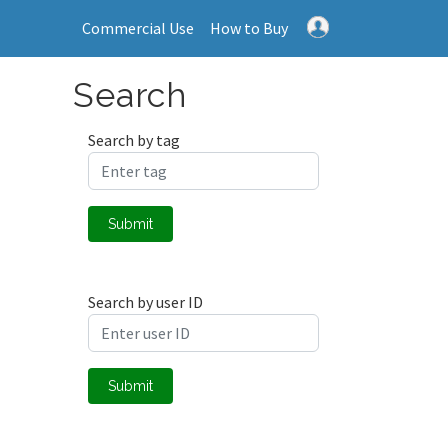
Commercial Use
How to Buy
Search
Search by tag
Submit
Search by user ID
Submit