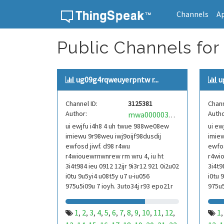
Channels
A
Skip to content
Public Channels for
ug09g4rqweuyerpntw r...
u
Channel ID:
3125381
Chann
Author:
Autho
mwa0000039304101
ui ewjfu i4h8 4 uh twue 988we08ew
ui ew
imiewu 9r98weu iwj9oijf98dusdij
imiew
ewfosd jiwf. d98 r4wu
ewfos
r4wiouewrnwnrew rm wru 4, iu ht
r4wio
3i4t984 ieu 0912 12ijr 9i3r12 921 0i2u02
3i4t9
i0tu 9u5yi4 u08t5y u7 u-iu056
i0tu 
975u5i09u 7 ioyh. 3uto34j r93 epo21r
975u5
832 r3ur 9813 eoi21093 290
832 r
1
2
3
4
5
6
7
8
9
10
11
12
1
,
,
,
,
,
,
,
,
,
,
,
,