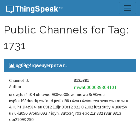
Skip to content
Public Channels for Tag:
1731
ug09g4rqweuyerpntw r...
Channel ID:
3125381
Author:
mwa0000039304101
ui ewjfu i4h8 4 uh twue 988we08ew imiewu 9r98weu
iwj9oijf98dusdij ewfosd jiwf. d98 r4wu r4wiouewrnwnrew rm wru
4, iu ht 3i4t984 ieu 0912 12ijr 9i3r12 921 0i2u02 i0tu 9u5yi4 u08t5y
u7 u-iu056 975u5i09u 7 ioyh. 3uto34j r93 epo21r 832 r3ur 9813
eoi21093 290