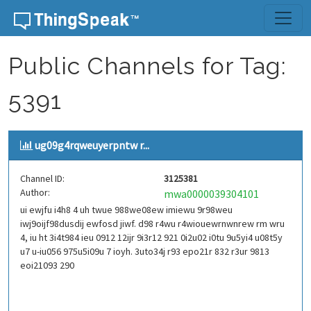
Skip to content
Public Channels for Tag:
5391
ug09g4rqweuyerpntw r...
Channel ID:
3125381
Author:
mwa0000039304101
ui ewjfu i4h8 4 uh twue 988we08ew imiewu 9r98weu
iwj9oijf98dusdij ewfosd jiwf. d98 r4wu r4wiouewrnwnrew rm wru
4, iu ht 3i4t984 ieu 0912 12ijr 9i3r12 921 0i2u02 i0tu 9u5yi4 u08t5y
u7 u-iu056 975u5i09u 7 ioyh. 3uto34j r93 epo21r 832 r3ur 9813
eoi21093 290