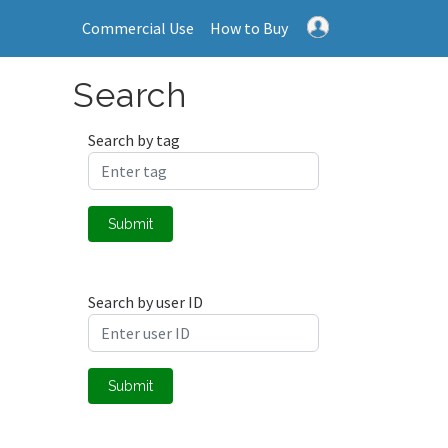
Commercial Use
How to Buy
Search
Search by tag
Submit
Search by user ID
Submit