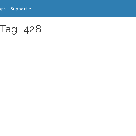
pps
Support
 Tag: 428