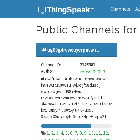
Channels
A
Skip to content
Public Channels for
ug09g4rqweuyerpntw r...
Channel ID:
3125381
Author:
mwa0000039304101
ui ewjfu i4h8 4 uh twue 988we08ew
imiewu 9r98weu iwj9oijf98dusdij
ewfosd jiwf. d98 r4wu
r4wiouewrnwnrew rm wru 4, iu ht
3i4t984 ieu 0912 12ijr 9i3r12 921 0i2u02
i0tu 9u5yi4 u08t5y u7 u-iu056
975u5i09u 7 ioyh. 3uto34j r93 epo21r
832 r3ur 9813 eoi21093 290
1
2
3
4
5
6
7
8
9
10
11
12
,
,
,
,
,
,
,
,
,
,
,
,