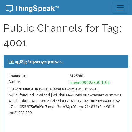
Skip to content
Public Channels for Tag:
4001
ug09g4rqweuyerpntw r...
Channel ID:
3125381
Author:
mwa0000039304101
ui ewjfu i4h8 4 uh twue 988we08ew imiewu 9r98weu
iwj9oijf98dusdij ewfosd jiwf. d98 r4wu r4wiouewrnwnrew rm wru
4, iu ht 3i4t984 ieu 0912 12ijr 9i3r12 921 0i2u02 i0tu 9u5yi4 u08t5y
u7 u-iu056 975u5i09u 7 ioyh. 3uto34j r93 epo21r 832 r3ur 9813
eoi21093 290