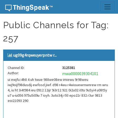
Skip to content
Public Channels for Tag:
257
ug09g4rqweuyerpntw r...
Channel ID:
3125381
Author:
mwa0000039304101
ui ewjfu i4h8 4 uh twue 988we08ew imiewu 9r98weu
iwj9oijf98dusdij ewfosd jiwf. d98 r4wu r4wiouewrnwnrew rm wru
4, iu ht 3i4t984 ieu 0912 12ijr 9i3r12 921 0i2u02 i0tu 9u5yi4 u08t5y
u7 u-iu056 975u5i09u 7 ioyh. 3uto34j r93 epo21r 832 r3ur 9813
eoi21093 290