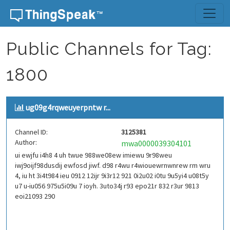
Skip to content
Public Channels for Tag:
1800
ug09g4rqweuyerpntw r...
Channel ID:
3125381
Author:
mwa0000039304101
ui ewjfu i4h8 4 uh twue 988we08ew imiewu 9r98weu
iwj9oijf98dusdij ewfosd jiwf. d98 r4wu r4wiouewrnwnrew rm wru
4, iu ht 3i4t984 ieu 0912 12ijr 9i3r12 921 0i2u02 i0tu 9u5yi4 u08t5y
u7 u-iu056 975u5i09u 7 ioyh. 3uto34j r93 epo21r 832 r3ur 9813
eoi21093 290