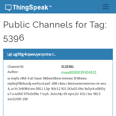
Skip to content
Public Channels for Tag:
5396
ug09g4rqweuyerpntw r...
Channel ID:
3125381
Author:
mwa0000039304101
ui ewjfu i4h8 4 uh twue 988we08ew imiewu 9r98weu
iwj9oijf98dusdij ewfosd jiwf. d98 r4wu r4wiouewrnwnrew rm wru
4, iu ht 3i4t984 ieu 0912 12ijr 9i3r12 921 0i2u02 i0tu 9u5yi4 u08t5y
u7 u-iu056 975u5i09u 7 ioyh. 3uto34j r93 epo21r 832 r3ur 9813
eoi21093 290