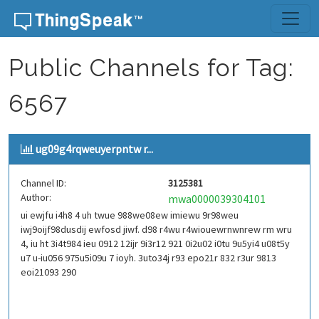
Skip to content
Public Channels for Tag:
6567
ug09g4rqweuyerpntw r...
Channel ID:
3125381
Author:
mwa0000039304101
ui ewjfu i4h8 4 uh twue 988we08ew imiewu 9r98weu
iwj9oijf98dusdij ewfosd jiwf. d98 r4wu r4wiouewrnwnrew rm wru
4, iu ht 3i4t984 ieu 0912 12ijr 9i3r12 921 0i2u02 i0tu 9u5yi4 u08t5y
u7 u-iu056 975u5i09u 7 ioyh. 3uto34j r93 epo21r 832 r3ur 9813
eoi21093 290