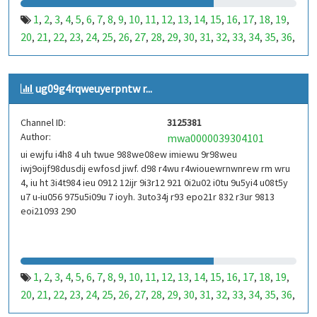
1
2
3
4
5
6
7
8
9
10
11
12
13
14
15
16
17
18
19
,
,
,
,
,
,
,
,
,
,
,
,
,
,
,
,
,
,
,
20
21
22
23
24
25
26
27
28
29
30
31
32
33
34
35
36
,
,
,
,
,
,
,
,
,
,
,
,
,
,
,
,
,
37
38
39
40
41
42
43
44
45
46
47
48
49
50
51
52
53
,
,
,
,
,
,
,
,
,
,
,
,
,
,
,
,
,
99
100
101
102
103
104
105
106
107
108
109
110
,
,
,
,
,
,
,
,
,
,
,
,
ug09g4rqweuyerpntw r...
111
112
113
114
115
116
117
118
119
120
121
122
,
,
,
,
,
,
,
,
,
,
,
,
123
124
125
126
127
128
129
130
131
132
133
134
,
,
,
,
,
,
,
,
,
,
,
,
Channel ID:
3125381
135
136
137
138
139
140
141
142
143
144
145
146
,
,
,
,
,
,
,
,
,
,
,
,
Author:
mwa0000039304101
147
148
149
150
151
152
153
154
155
156
157
158
,
,
,
,
,
,
,
,
,
,
,
,
ui ewjfu i4h8 4 uh twue 988we08ew imiewu 9r98weu
159
160
161
162
163
164
165
166
167
168
169
170
,
,
,
,
,
,
,
,
,
,
,
,
iwj9oijf98dusdij ewfosd jiwf. d98 r4wu r4wiouewrnwnrew rm wru
171
172
173
174
175
176
177
178
179
180
181
182
,
,
,
,
,
,
,
,
,
,
,
,
4, iu ht 3i4t984 ieu 0912 12ijr 9i3r12 921 0i2u02 i0tu 9u5yi4 u08t5y
183
184
185
186
187
188
189
190
191
192
193
194
u7 u-iu056 975u5i09u 7 ioyh. 3uto34j r93 epo21r 832 r3ur 9813
,
,
,
,
,
,
,
,
,
,
,
,
eoi21093 290
195
196
197
198
199
200
201
202
203
204
205
206
,
,
,
,
,
,
,
,
,
,
,
,
207
208
209
210
211
212
213
214
215
216
217
218
,
,
,
,
,
,
,
,
,
,
,
,
219
220
221
222
223
224
225
226
227
228
229
230
,
,
,
,
,
,
,
,
,
,
,
,
231
232
233
234
235
236
237
238
239
240
241
242
,
,
,
,
,
,
,
,
,
,
,
,
1
2
3
4
5
6
7
8
9
10
11
12
13
14
15
16
17
18
19
,
,
,
,
,
,
,
,
,
,
,
,
,
,
,
,
,
,
,
243
244
245
246
247
248
249
250
251
252
253
254
,
,
,
,
,
,
,
,
,
,
,
,
20
21
22
23
24
25
26
27
28
29
30
31
32
33
34
35
36
,
,
,
,
,
,
,
,
,
,
,
,
,
,
,
,
,
255
256
257
258
259
260
261
262
263
264
265
266
,
,
,
,
,
,
,
,
,
,
,
,
37
38
39
40
41
42
43
44
45
46
47
48
49
50
51
52
53
,
,
,
,
,
,
,
,
,
,
,
,
,
,
,
,
,