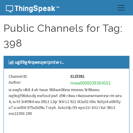
Skip to content
Public Channels for Tag:
398
ug09g4rqweuyerpntw r...
Channel ID:
3125381
Author:
mwa0000039304101
ui ewjfu i4h8 4 uh twue 988we08ew imiewu 9r98weu
iwj9oijf98dusdij ewfosd jiwf. d98 r4wu r4wiouewrnwnrew rm wru
4, iu ht 3i4t984 ieu 0912 12ijr 9i3r12 921 0i2u02 i0tu 9u5yi4 u08t5y
u7 u-iu056 975u5i09u 7 ioyh. 3uto34j r93 epo21r 832 r3ur 9813
eoi21093 290