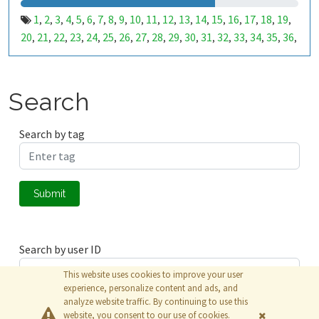
1
2
3
4
5
6
7
8
9
10
11
12
13
14
15
16
17
18
19
,
,
,
,
,
,
,
,
,
,
,
,
,
,
,
,
,
,
,
20
21
22
23
24
25
26
27
28
29
30
31
32
33
34
35
36
,
,
,
,
,
,
,
,
,
,
,
,
,
,
,
,
,
37
38
39
40
41
42
43
44
45
46
47
48
49
50
51
52
53
,
,
,
,
,
,
,
,
,
,
,
,
,
,
,
,
,
99
100
101
102
103
104
105
106
107
108
109
110
,
,
,
,
,
,
,
,
,
,
,
,
111
112
113
114
115
116
117
118
119
120
121
122
,
,
,
,
,
,
,
,
,
,
,
,
Search
123
124
125
126
127
128
129
130
131
132
133
134
,
,
,
,
,
,
,
,
,
,
,
,
135
136
137
138
139
140
141
142
143
144
145
146
,
,
,
,
,
,
,
,
,
,
,
,
Search by tag
147
148
149
150
151
152
153
154
155
156
157
158
,
,
,
,
,
,
,
,
,
,
,
,
159
160
161
162
163
164
165
166
167
168
169
170
,
,
,
,
,
,
,
,
,
,
,
,
171
172
173
174
175
176
177
178
179
180
181
182
,
,
,
,
,
,
,
,
,
,
,
,
Submit
183
184
185
186
187
188
189
190
191
192
193
194
,
,
,
,
,
,
,
,
,
,
,
,
195
196
197
198
199
200
201
202
203
204
205
206
,
,
,
,
,
,
,
,
,
,
,
,
207
208
209
210
211
212
213
214
215
216
217
218
,
,
,
,
,
,
,
,
,
,
,
,
Search by user ID
219
220
221
222
223
224
225
226
227
228
229
230
,
,
,
,
,
,
,
,
,
,
,
,
231
232
233
234
235
236
237
238
239
240
241
242
,
,
,
,
,
,
,
,
,
,
,
,
This website uses cookies to improve your user
243
244
245
246
247
248
249
250
251
252
253
254
,
,
,
,
,
,
,
,
,
,
,
,
experience, personalize content and ads, and
analyze website traffic. By continuing to use this
255
256
257
258
259
260
261
262
263
264
265
266
,
,
,
,
,
,
,
,
,
,
,
,
Submit
website, you consent to our use of cookies.