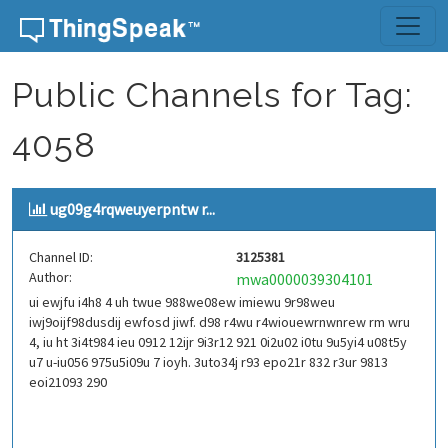
Skip to content
Public Channels for Tag:
4058
ug09g4rqweuyerpntw r...
Channel ID:
3125381
Author:
mwa0000039304101
ui ewjfu i4h8 4 uh twue 988we08ew imiewu 9r98weu
iwj9oijf98dusdij ewfosd jiwf. d98 r4wu r4wiouewrnwnrew rm wru
4, iu ht 3i4t984 ieu 0912 12ijr 9i3r12 921 0i2u02 i0tu 9u5yi4 u08t5y
u7 u-iu056 975u5i09u 7 ioyh. 3uto34j r93 epo21r 832 r3ur 9813
eoi21093 290