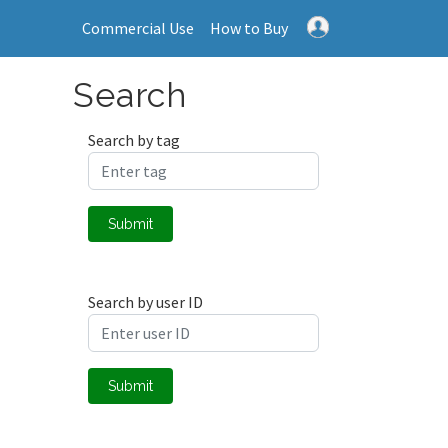
Commercial Use
How to Buy
Search
Search by tag
Submit
Search by user ID
Submit