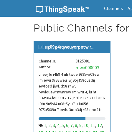
Channels
A
Skip to content
Public Channels for
ug09g4rqweuyerpntw r...
Channel ID:
3125381
Author:
mwa0000039304101
ui ewjfu i4h8 4 uh twue 988we08ew
imiewu 9r98weu iwj9oijf98dusdij
ewfosd jiwf. d98 r4wu
r4wiouewrnwnrew rm wru 4, iu ht
3i4t984 ieu 0912 12ijr 9i3r12 921 0i2u02
i0tu 9u5yi4 u08t5y u7 u-iu056
975u5i09u 7 ioyh. 3uto34j r93 epo21r
832 r3ur 9813 eoi21093 290
1
2
3
4
5
6
7
8
9
10
11
12
,
,
,
,
,
,
,
,
,
,
,
,