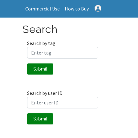
Commercial Use
How to Buy
Search
Search by tag
Submit
Search by user ID
Submit