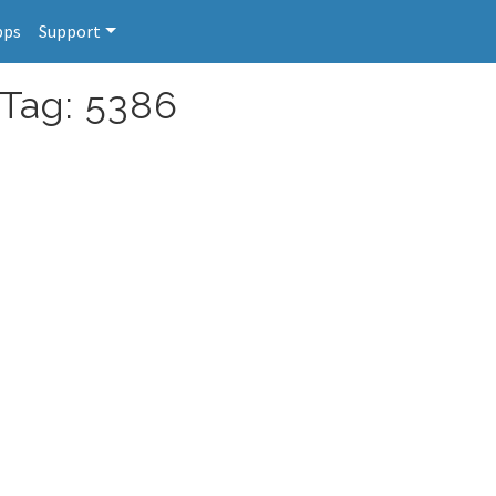
pps
Support
 Tag: 5386