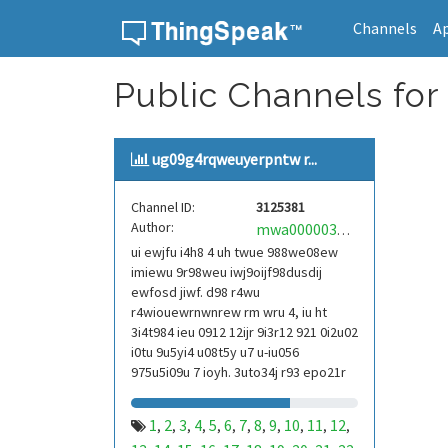
Channels
A
Skip to content
Public Channels for
ug09g4rqweuyerpntw r...
Channel ID:
3125381
Author:
mwa0000039304101
ui ewjfu i4h8 4 uh twue 988we08ew
imiewu 9r98weu iwj9oijf98dusdij
ewfosd jiwf. d98 r4wu
r4wiouewrnwnrew rm wru 4, iu ht
3i4t984 ieu 0912 12ijr 9i3r12 921 0i2u02
i0tu 9u5yi4 u08t5y u7 u-iu056
975u5i09u 7 ioyh. 3uto34j r93 epo21r
832 r3ur 9813 eoi21093 290
1
2
3
4
5
6
7
8
9
10
11
12
,
,
,
,
,
,
,
,
,
,
,
,