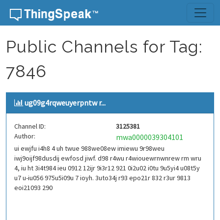
Skip to content
Public Channels for Tag:
7846
ug09g4rqweuyerpntw r...
Channel ID:
3125381
Author:
mwa0000039304101
ui ewjfu i4h8 4 uh twue 988we08ew imiewu 9r98weu
iwj9oijf98dusdij ewfosd jiwf. d98 r4wu r4wiouewrnwnrew rm wru
4, iu ht 3i4t984 ieu 0912 12ijr 9i3r12 921 0i2u02 i0tu 9u5yi4 u08t5y
u7 u-iu056 975u5i09u 7 ioyh. 3uto34j r93 epo21r 832 r3ur 9813
eoi21093 290