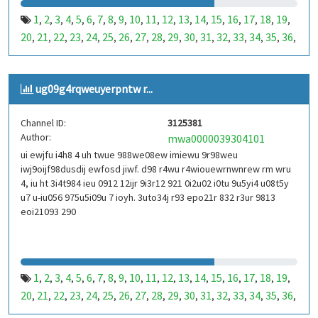
1
2
3
4
5
6
7
8
9
10
11
12
13
14
15
16
17
18
19
,
,
,
,
,
,
,
,
,
,
,
,
,
,
,
,
,
,
,
20
21
22
23
24
25
26
27
28
29
30
31
32
33
34
35
36
,
,
,
,
,
,
,
,
,
,
,
,
,
,
,
,
,
37
38
39
40
41
42
43
44
45
46
47
48
49
50
51
52
53
,
,
,
,
,
,
,
,
,
,
,
,
,
,
,
,
,
99
100
101
102
103
104
105
106
107
108
109
110
,
,
,
,
,
,
,
,
,
,
,
,
ug09g4rqweuyerpntw r...
111
112
113
114
115
116
117
118
119
120
121
122
,
,
,
,
,
,
,
,
,
,
,
,
123
124
125
126
127
128
129
130
131
132
133
134
,
,
,
,
,
,
,
,
,
,
,
,
Channel ID:
3125381
135
136
137
138
139
140
141
142
143
144
145
146
,
,
,
,
,
,
,
,
,
,
,
,
Author:
mwa0000039304101
147
148
149
150
151
152
153
154
155
156
157
158
,
,
,
,
,
,
,
,
,
,
,
,
ui ewjfu i4h8 4 uh twue 988we08ew imiewu 9r98weu
159
160
161
162
163
164
165
166
167
168
169
170
,
,
,
,
,
,
,
,
,
,
,
,
iwj9oijf98dusdij ewfosd jiwf. d98 r4wu r4wiouewrnwnrew rm wru
171
172
173
174
175
176
177
178
179
180
181
182
,
,
,
,
,
,
,
,
,
,
,
,
4, iu ht 3i4t984 ieu 0912 12ijr 9i3r12 921 0i2u02 i0tu 9u5yi4 u08t5y
183
184
185
186
187
188
189
190
191
192
193
194
u7 u-iu056 975u5i09u 7 ioyh. 3uto34j r93 epo21r 832 r3ur 9813
,
,
,
,
,
,
,
,
,
,
,
,
eoi21093 290
195
196
197
198
199
200
201
202
203
204
205
206
,
,
,
,
,
,
,
,
,
,
,
,
207
208
209
210
211
212
213
214
215
216
217
218
,
,
,
,
,
,
,
,
,
,
,
,
219
220
221
222
223
224
225
226
227
228
229
230
,
,
,
,
,
,
,
,
,
,
,
,
231
232
233
234
235
236
237
238
239
240
241
242
,
,
,
,
,
,
,
,
,
,
,
,
1
2
3
4
5
6
7
8
9
10
11
12
13
14
15
16
17
18
19
,
,
,
,
,
,
,
,
,
,
,
,
,
,
,
,
,
,
,
243
244
245
246
247
248
249
250
251
252
253
254
,
,
,
,
,
,
,
,
,
,
,
,
20
21
22
23
24
25
26
27
28
29
30
31
32
33
34
35
36
,
,
,
,
,
,
,
,
,
,
,
,
,
,
,
,
,
255
256
257
258
259
260
261
262
263
264
265
266
,
,
,
,
,
,
,
,
,
,
,
,
37
38
39
40
41
42
43
44
45
46
47
48
49
50
51
52
53
,
,
,
,
,
,
,
,
,
,
,
,
,
,
,
,
,