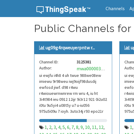
Channels
A
Skip to content
Public Channels for
ug09g4rqweuyerpntw r...
u
Channel ID:
3125381
Chann
Author:
Autho
mwa0000039304101
ui ewjfu i4h8 4 uh twue 988we08ew
ui ew
imiewu 9r98weu iwj9oijf98dusdij
imiew
ewfosd jiwf. d98 r4wu
ewfos
r4wiouewrnwnrew rm wru 4, iu ht
r4wio
3i4t984 ieu 0912 12ijr 9i3r12 921 0i2u02
3i4t9
i0tu 9u5yi4 u08t5y u7 u-iu056
i0tu 
975u5i09u 7 ioyh. 3uto34j r93 epo21r
975u5
832 r3ur 9813 eoi21093 290
832 r
1
2
3
4
5
6
7
8
9
10
11
12
1
,
,
,
,
,
,
,
,
,
,
,
,