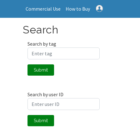
Commercial Use
How to Buy
Search
Search by tag
Submit
Search by user ID
Submit