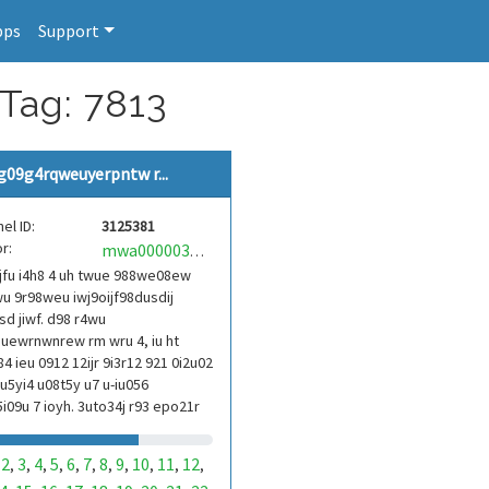
pps
Support
 Tag: 7813
g09g4rqweuyerpntw r...
el ID:
3125381
r:
mwa0000039304101
jfu i4h8 4 uh twue 988we08ew
u 9r98weu iwj9oijf98dusdij
d jiwf. d98 r4wu
uewrnwnrew rm wru 4, iu ht
84 ieu 0912 12ijr 9i3r12 921 0i2u02
9u5yi4 u08t5y u7 u-iu056
i09u 7 ioyh. 3uto34j r93 epo21r
3ur 9813 eoi21093 290
2
3
4
5
6
7
8
9
10
11
12
,
,
,
,
,
,
,
,
,
,
,
,