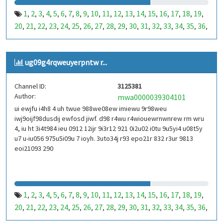
1
2
3
4
5
6
7
8
9
10
11
12
13
14
15
16
17
18
19
,
,
,
,
,
,
,
,
,
,
,
,
,
,
,
,
,
,
,
20
21
22
23
24
25
26
27
28
29
30
31
32
33
34
35
36
,
,
,
,
,
,
,
,
,
,
,
,
,
,
,
,
,
37
38
39
40
41
42
43
44
45
46
47
48
49
50
51
52
53
,
,
,
,
,
,
,
,
,
,
,
,
,
,
,
,
,
99
100
101
102
103
104
105
106
107
108
109
110
,
,
,
,
,
,
,
,
,
,
,
,
ug09g4rqweuyerpntw r...
111
112
113
114
115
116
117
118
119
120
121
122
,
,
,
,
,
,
,
,
,
,
,
,
123
124
125
126
127
128
129
130
131
132
133
134
,
,
,
,
,
,
,
,
,
,
,
,
Channel ID:
3125381
135
136
137
138
139
140
141
142
143
144
145
146
,
,
,
,
,
,
,
,
,
,
,
,
Author:
mwa0000039304101
147
148
149
150
151
152
153
154
155
156
157
158
,
,
,
,
,
,
,
,
,
,
,
,
ui ewjfu i4h8 4 uh twue 988we08ew imiewu 9r98weu
159
160
161
162
163
164
165
166
167
168
169
170
,
,
,
,
,
,
,
,
,
,
,
,
iwj9oijf98dusdij ewfosd jiwf. d98 r4wu r4wiouewrnwnrew rm wru
171
172
173
174
175
176
177
178
179
180
181
182
,
,
,
,
,
,
,
,
,
,
,
,
4, iu ht 3i4t984 ieu 0912 12ijr 9i3r12 921 0i2u02 i0tu 9u5yi4 u08t5y
183
184
185
186
187
188
189
190
191
192
193
194
u7 u-iu056 975u5i09u 7 ioyh. 3uto34j r93 epo21r 832 r3ur 9813
,
,
,
,
,
,
,
,
,
,
,
,
eoi21093 290
195
196
197
198
199
200
201
202
203
204
205
206
,
,
,
,
,
,
,
,
,
,
,
,
207
208
209
210
211
212
213
214
215
216
217
218
,
,
,
,
,
,
,
,
,
,
,
,
219
220
221
222
223
224
225
226
227
228
229
230
,
,
,
,
,
,
,
,
,
,
,
,
231
232
233
234
235
236
237
238
239
240
241
242
,
,
,
,
,
,
,
,
,
,
,
,
1
2
3
4
5
6
7
8
9
10
11
12
13
14
15
16
17
18
19
,
,
,
,
,
,
,
,
,
,
,
,
,
,
,
,
,
,
,
243
244
245
246
247
248
249
250
251
252
253
254
,
,
,
,
,
,
,
,
,
,
,
,
20
21
22
23
24
25
26
27
28
29
30
31
32
33
34
35
36
,
,
,
,
,
,
,
,
,
,
,
,
,
,
,
,
,
255
256
257
258
259
260
261
262
263
264
265
266
,
,
,
,
,
,
,
,
,
,
,
,
37
38
39
40
41
42
43
44
45
46
47
48
49
50
51
52
53
,
,
,
,
,
,
,
,
,
,
,
,
,
,
,
,
,