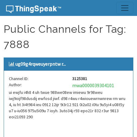
Skip to content
Public Channels for Tag:
7888
ug09g4rqweuyerpntw r...
Channel ID:
3125381
Author:
mwa0000039304101
ui ewjfu i4h8 4 uh twue 988we08ew imiewu 9r98weu
iwj9oijf98dusdij ewfosd jiwf. d98 r4wu r4wiouewrnwnrew rm wru
4, iu ht 3i4t984 ieu 0912 12ijr 9i3r12 921 0i2u02 i0tu 9u5yi4 u08t5y
u7 u-iu056 975u5i09u 7 ioyh. 3uto34j r93 epo21r 832 r3ur 9813
eoi21093 290