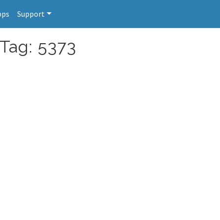
pps
Support
 Tag: 5373