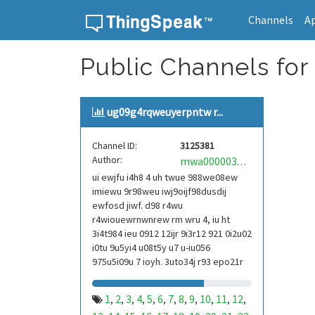
Channels
A
Skip to content
Public Channels for
ug09g4rqweuyerpntw r...
Channel ID:
3125381
Author:
mwa0000039304101
ui ewjfu i4h8 4 uh twue 988we08ew
imiewu 9r98weu iwj9oijf98dusdij
ewfosd jiwf. d98 r4wu
r4wiouewrnwnrew rm wru 4, iu ht
3i4t984 ieu 0912 12ijr 9i3r12 921 0i2u02
i0tu 9u5yi4 u08t5y u7 u-iu056
975u5i09u 7 ioyh. 3uto34j r93 epo21r
832 r3ur 9813 eoi21093 290
1
2
3
4
5
6
7
8
9
10
11
12
,
,
,
,
,
,
,
,
,
,
,
,