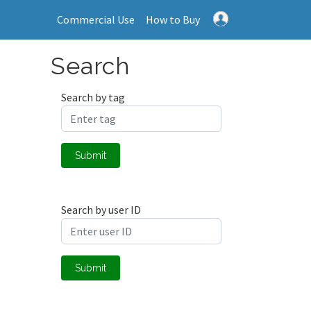
Commercial Use
How to Buy
Search
Search by tag
Submit
Search by user ID
Submit