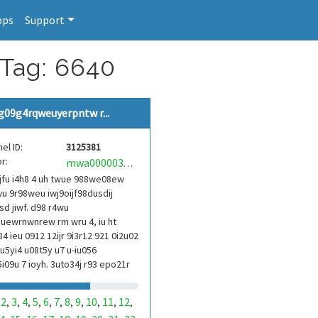
pps
Support
 Tag: 6640
g09g4rqweuyerpntw r...
el ID:
3125381
r:
mwa0000039304101
jfu i4h8 4 uh twue 988we08ew
u 9r98weu iwj9oijf98dusdij
d jiwf. d98 r4wu
uewrnwnrew rm wru 4, iu ht
84 ieu 0912 12ijr 9i3r12 921 0i2u02
9u5yi4 u08t5y u7 u-iu056
i09u 7 ioyh. 3uto34j r93 epo21r
3ur 9813 eoi21093 290
2
3
4
5
6
7
8
9
10
11
12
,
,
,
,
,
,
,
,
,
,
,
,