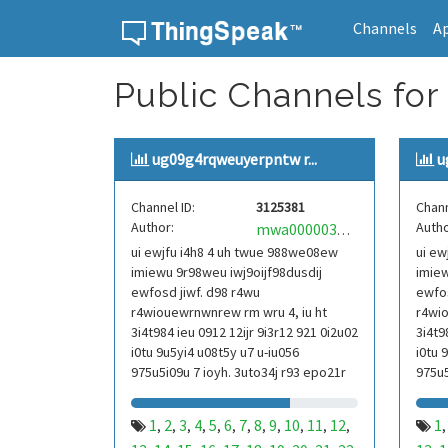
Channels
A
Skip to content
Public Channels for
ug09g4rqweuyerpntw r...
u
Channel ID:
3125381
Chann
Author:
Autho
mwa0000039304101
ui ewjfu i4h8 4 uh twue 988we08ew
ui ew
imiewu 9r98weu iwj9oijf98dusdij
imiew
ewfosd jiwf. d98 r4wu
ewfos
r4wiouewrnwnrew rm wru 4, iu ht
r4wio
3i4t984 ieu 0912 12ijr 9i3r12 921 0i2u02
3i4t9
i0tu 9u5yi4 u08t5y u7 u-iu056
i0tu 
975u5i09u 7 ioyh. 3uto34j r93 epo21r
975u5
832 r3ur 9813 eoi21093 290
832 r
1
2
3
4
5
6
7
8
9
10
11
12
1
,
,
,
,
,
,
,
,
,
,
,
,