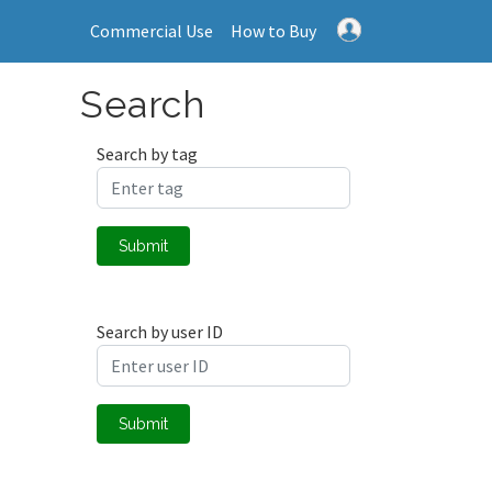
Commercial Use
How to Buy
Search
Search by tag
Submit
Search by user ID
Submit