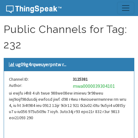
Skip to content
Public Channels for Tag:
232
ug09g4rqweuyerpntw r...
Channel ID:
3125381
Author:
mwa0000039304101
ui ewjfu i4h8 4 uh twue 988we08ew imiewu 9r98weu
iwj9oijf98dusdij ewfosd jiwf. d98 r4wu r4wiouewrnwnrew rm wru
4, iu ht 3i4t984 ieu 0912 12ijr 9i3r12 921 0i2u02 i0tu 9u5yi4 u08t5y
u7 u-iu056 975u5i09u 7 ioyh. 3uto34j r93 epo21r 832 r3ur 9813
eoi21093 290