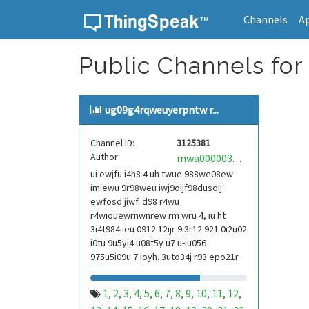
Channels
A
Skip to content
Public Channels for
ug09g4rqweuyerpntw r...
Channel ID:
3125381
Author:
mwa0000039304101
ui ewjfu i4h8 4 uh twue 988we08ew
imiewu 9r98weu iwj9oijf98dusdij
ewfosd jiwf. d98 r4wu
r4wiouewrnwnrew rm wru 4, iu ht
3i4t984 ieu 0912 12ijr 9i3r12 921 0i2u02
i0tu 9u5yi4 u08t5y u7 u-iu056
975u5i09u 7 ioyh. 3uto34j r93 epo21r
832 r3ur 9813 eoi21093 290
1
2
3
4
5
6
7
8
9
10
11
12
,
,
,
,
,
,
,
,
,
,
,
,