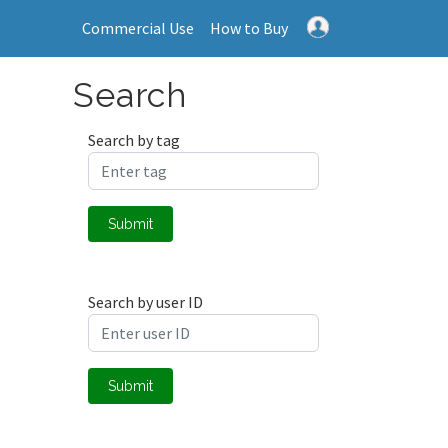
Commercial Use
How to Buy
Search
Search by tag
Submit
Search by user ID
Submit